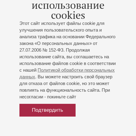
использование
Римского-Корсакова в класс народной артистки СССР,
cookies
профессора И. П. Богачёвой. В 2010-2013 годах работал
в драматическом театре «Алеко» в Санкт-Петербурге.
Этот сайт использует файлы cookie для
улучшения пользовательского опыта и
анализа трафика на основании Федерального
закона «О персональных данных» от
27.07.2006 № 152-ФЗ. Продолжая
использование сайта, вы соглашаетесь на
использование файлов cookie в соответствии
с нашей
Политикой обработки персональных
данных
. Вы можете настроить свой браузер
для отказа от файлов cookie, но это может
повлиять на функциональность сайта. При
несогласии - покиньте сайт
Подтвердить