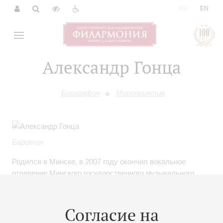
|
RU
EN
Александр Гонца
Биография
Мероприятия
Баритон
Родился в Минске, в 2007 году окончил вокальное
отделение Минского государственного музыкального
училища им. М. И. Глинки (класс заслуженного
работника культуры республики Беларусь А. О.
Мурзича). В том же году поступил в Санкт-
Согласие на
Петербургскую государственную консерваторию им. Н. А.