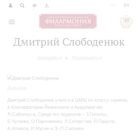
|
RU
EN
Дмитрий Слободенюк
Биография
Мероприятия
Дирижер
Дмитрий Слободенюк учился в ЦМШ по классу скрипки,
в Консерватории Йювяскюля и Академии им.
Я.Сибелиуса. Среди его педагогов – З.Гилельс,
Е.Чугаева, О.Пархоменко, Л.Сегерстам, Й.Панула,
А.Алмила, И.Мусин и Э.-П.Салонен.