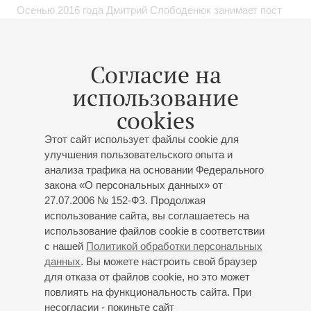
Осенью 2016 года Дмитрий Слободенюк занимает пост
главного дирижера Симфонического оркестра города
Лахти и художественного руководителя фестиваля
Сибелиуса. С сентября 2013 года он – художественный
Согласие на
руководитель Симфонического оркестра Галисии.
использование
Среди коллективов, с которыми сотрудничал дирижер,
cookies
такие оркестры, как Гетеборгский симфонический,
Оркестр радио Штутгарта, Нидерландский
Этот сайт использует файлы cookie для
филармонический, Исландский симфонический и
улучшения пользовательского опыта и
анализа трафика на основании Федерального
Хельсинкский филармонический. Под его управлением
закона «О персональных данных» от
выступали Патриция Копачинская, Дмитрий
27.07.2006 № 152-ФЗ. Продолжая
Ситковецкий, Виктория Муллова, Барбара Ханниган и
использование сайта, вы соглашаетесь на
Хелена Юнтунен.
использование файлов cookie в соответствии
с нашей
Политикой обработки персональных
Репертуар музыканта простирается от венской классики
данных
. Вы можете настроить свой браузер
до сочинений современных композиторов. Дмитрия
для отказа от файлов cookie, но это может
Слободенюка приглашают к участию в юношеских
повлиять на функциональность сайта. При
проектах фестивалей в Галисии и Вербье.
несогласии - покиньте сайт