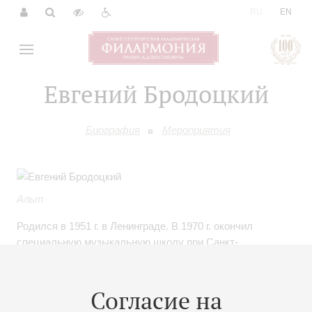
|
RU
EN
Евгений Бродоцкий
Биография
Мероприятия
Альт
Родился в 1951 г. в Ленинграде. В 1970 г. окончил
специальную музыкальную школу при Санкт-
Петербургской консерватории. В 1975 г. окончил Санкт-
Петербургскую консерваторию по классу альта
(профессор Ю.Крамаров).
Согласие на
В 1974-75 гг. работал в оркестре Мариинского Театра, а с