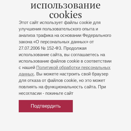
использование
1975 г. – в оркестре Санкт-Петербургской филармонии.
cookies
С 1987 г. работает в камерном ансамбле "Солисты
Ленинграда" ("Солисты Санкт-Петербурга"). Принимал
Этот сайт использует файлы cookie для
участие в многочисленных гастрольных поездках
улучшения пользовательского опыта и
ансамбля (США, Германия, Франция, Италия, Испания) и
анализа трафика на основании Федерального
в записи музыки для компакт-дисков (все скрипичные и
закона «О персональных данных» от
фортепианные концерты В.Моцарта, концерты
27.07.2006 № 152-ФЗ. Продолжая
А.Вивальди). Много выступает в составе различных
использование сайта, вы соглашаетесь на
камерных ансамблей, сотрудничает с ведущими
использование файлов cookie в соответствии
солистами Петербурга.
с нашей
Политикой обработки персональных
В сентябре 1995 г. был приглашён в ансамбль "Модерн-
данных
. Вы можете настроить свой браузер
трио", где проработал до 2000 г.
для отказа от файлов cookie, но это может
Е.Бродоцкий ведёт класс альта в Санкт-Петербургской
повлиять на функциональность сайта. При
государственной консерватории и в Музыкальном
несогласии - покиньте сайт
колледже им. Н.А. Римского-Корсакова.
Подтвердить