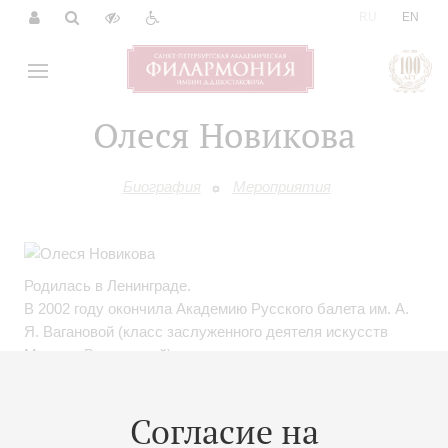
|
RU
EN
Олеся Новикова
Биография
Мероприятия
Родилась в Ленинграде.
В 2002 году окончила Академию Русского балета им. А.
Я. Вагановой (класс заслуженного деятеля искусств
Марины Васильевой).
После окончания Академии была принята в труппу
Мариинского театра.
Согласие на
Первая исполнительница балета Алексея Мирошниченко
«В сторону "Лебедя"», премьера которого состоялась на