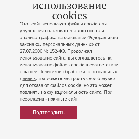
использование
VI Международном фестивале балета «Мариинский»
cookies
(Санкт-Петербург, 2006).
В 2011 году в театре Ла Скала исполнила главную
Этот сайт использует файлы cookie для
партию в балете «Раймонда» (постановка Сергея
улучшения пользовательского опыта и
Вихарева) на премьерном представлении спектакля.
анализа трафика на основании Федерального
С труппой Мариинского театра гастролировала в
закона «О персональных данных» от
Великобритании, Германии, Китае.
27.07.2006 № 152-ФЗ. Продолжая
использование сайта, вы соглашаетесь на
использование файлов cookie в соответствии
с нашей
Политикой обработки персональных
данных
. Вы можете настроить свой браузер
для отказа от файлов cookie, но это может
повлиять на функциональность сайта. При
несогласии - покиньте сайт
Подтвердить