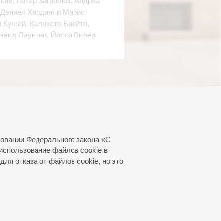
кие, Лотар Загрошек, Андреа
Дэниел Хардинг и Марис
 Кушей, Каликсто Биейто,
Дэвид Паунтни, Йосси Вилер
новании Федерального закона «О
использование файлов cookie в
для отказа от файлов cookie, но это