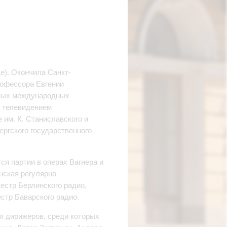
е). Окончила Санкт-
рофессора Евгении
жных международных
о телевидением
 им. К. Станиславского и
ергского государственного
я партии в операх Вагнера и
нская регулярно
естр Берлинского радио,
стр Баварского радио.
 дирижеров, среди которых