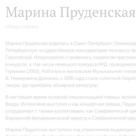
Марина Пруденская
Меццо-сопрано
Марина Пруденская родилась в Санкт-Петербурге (Ленинград
Петербургскую государственную консерваторию по классу п
Гороховской. Неоднократно становилась лауреатом прести
конкурсов, в том числе немецкого конкурса АРД, проводимог
Германии (2003). Работала в московском Музыкальном театре
В. Немировича-Данченко, с 2000 года стала солисткой Нюрнб
театра, где приобрела обширный репертуар.
В настоящее время основной специализацией певицы являютс
Верди. Интенсивно выступая и как концертная певица, Пруде
сотрудничает с такими коллективами, как Симфонический орк
Берлинский филармонический оркестр и Симфонический орке
Марина Пруденская выступала под управлением выдающихся