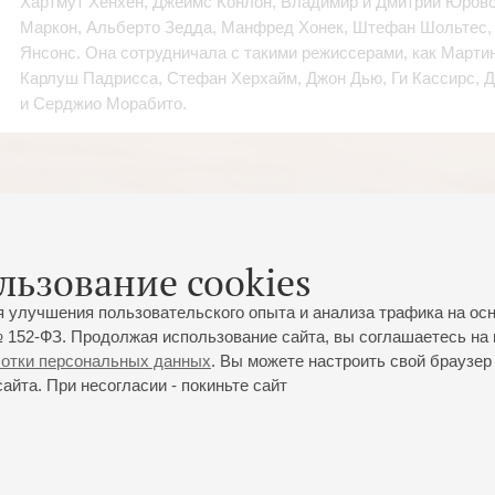
Хартмут Хенхен, Джеймс Конлон, Владимир и Дмитрий Юровс
Маркон, Альберто Зедда, Манфред Хонек, Штефан Шольтес, 
Янсонс. Она сотрудничала с такими режиссерами, как Мартин
Карлуш Падрисса, Стефан Херхайм, Джон Дью, Ги Кассирс, 
и Серджио Морабито.
льзование cookies
я улучшения пользовательского опыта и анализа трафика на ос
 152-ФЗ. Продолжая использование сайта, вы соглашаетесь на 
ботки персональных данных
. Вы можете настроить свой браузер 
йта. При несогласии - покиньте сайт