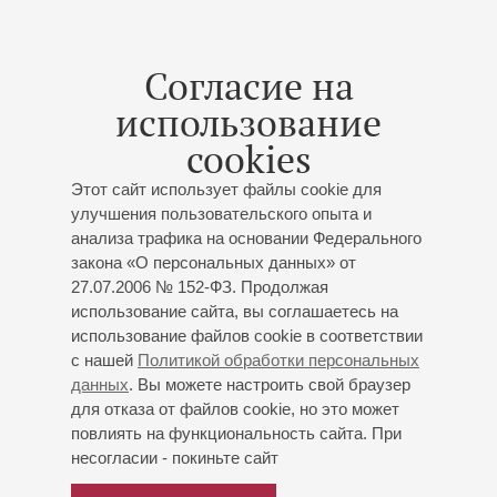
С 2025 года Чжан Вэй является солистом Российско-
китайского симфонического оркестра.
Согласие на
использование
Организовал и принял участие во множестве крупных
концертных мероприятий в качестве солиста, среди
cookies
которых — большой концерт в честь 70‑летия создания
Этот сайт использует файлы cookie для
Военно‑морского флота Народно‑освободительной
улучшения пользовательского опыта и
армии Китая, праздничный концерт ко Дню образования
анализа трафика на основании Федерального
КНР на сцене Национального университета обороны
закона «О персональных данных» от
Китая, новогодний приём Генерального консульства
27.07.2006 № 152-ФЗ. Продолжая
Китайской Народной Республики в Санкт‑Петербурге,
использование сайта, вы соглашаетесь на
новогодний симфонический концерт в Государственной
использование файлов cookie в соответствии
академической капелле Санкт‑Петербурга и другие
с нашей
Политикой обработки персональных
проекты.
данных
. Вы можете настроить свой браузер
для отказа от файлов cookie, но это может
Чжан Вэй неоднократно выступал в эфире Центрального
повлиять на функциональность сайта. При
телевидения Китая, на портале «Синьхуа» и других
несогласии - покиньте сайт
ведущих медиаресурсах страны. За период обучения