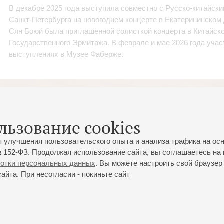
В декабре 2025 года выступила совместно с Русско‑китайск
Санкт‑Петербурга на новогоднем концерте в Екатерининском 
Сян Боюй была приглашённой солисткой концерта в Китайск
Государственного Эрмитажа. В феврале и мае 2026 года уча
выступлениях в Музее Фаберже.
льзование cookies
я улучшения пользовательского опыта и анализа трафика на ос
 152-ФЗ. Продолжая использование сайта, вы соглашаетесь на 
ботки персональных данных
. Вы можете настроить свой браузер 
йта. При несогласии - покиньте сайт