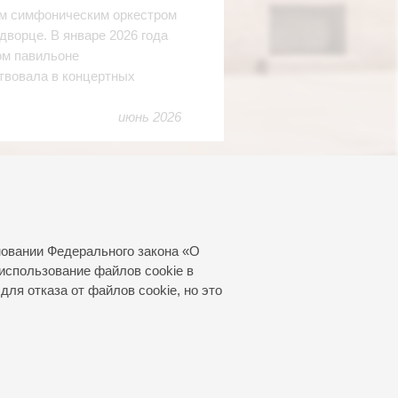
им симфоническим оркестром
дворце. В январе 2026 года
ом павильоне
ствовала в концертных
июнь 2026
новании Федерального закона «О
использование файлов cookie в
для отказа от файлов cookie, но это