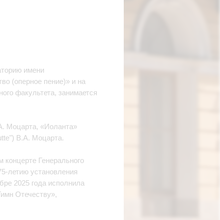
аторию имени
во (оперное пение)» и на
ного факультета, занимается
А. Моцарта, «Иоланта»
tte") В.А. Моцарта.
м концерте Генерального
75‑летию установления
бре 2025 года исполнила
Гимн Отечеству»,