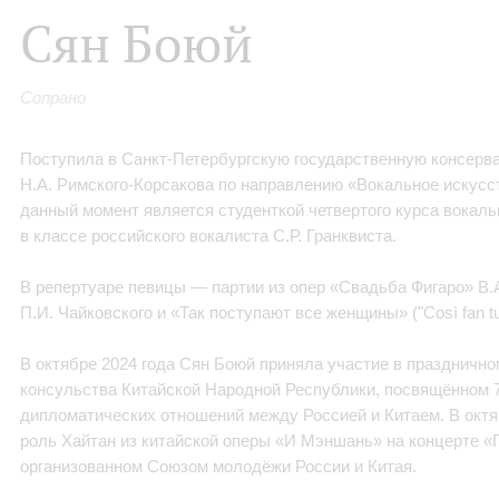
Сян Боюй
Сопрано
Поступила в Санкт‑Петербургскую государственную консерв
Н.А. Римского‑Корсакова по направлению «Вокальное искусст
данный момент является студенткой четвертого курса вокаль
в классе российского вокалиста С.Р. Гранквиста.
В репертуаре певицы — партии из опер «Свадьба Фигаро» В.
П.И. Чайковского и «Так поступают все женщины» ("Così fan tu
В октябре 2024 года Сян Боюй приняла участие в празднично
консульства Китайской Народной Республики, посвящённом 
дипломатических отношений между Россией и Китаем. В октя
роль Хайтан из китайской оперы «И Мэншань» на концерте «
организованном Союзом молодёжи России и Китая.