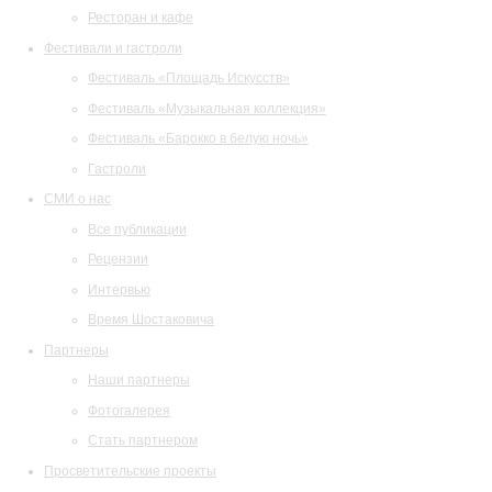
Ресторан и кафе
Фестивали и гастроли
Фестиваль «Площадь Искусств»
Фестиваль «Музыкальная коллекция»
Фестиваль «Барокко в белую ночь»
Гастроли
СМИ о нас
Все публикации
Рецензии
Интервью
Время Шостаковича
Партнеры
Наши партнеры
Фотогалерея
Стать партнером
Просветительские проекты