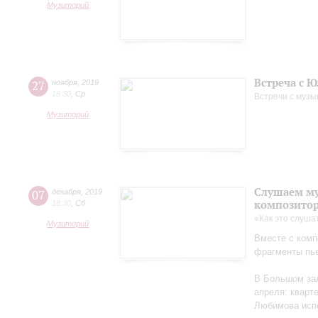
Музиторий
Встреча с 
27
ноября
,
2019
18:30
,
Ср
Встречи с музы
Музиторий
Слушаем му
07
декабря
,
2019
композито
18:30
,
Сб
«Как это слуша
Музиторий
Вместе с ком
фрагменты пье
В Большом зал
апреля: кварт
Любимова испо