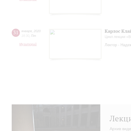
Карлос Кла
31
января
,
2020
18:30
,
Пт
Цикл лекции «
Музиторий
Лектор - Наде
Лекц
Архив вид