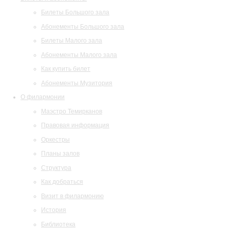
Билеты Большого зала
Абонементы Большого зала
Билеты Малого зала
Абонементы Малого зала
Как купить билет
Абонементы Музитория
О филармонии
Маэстро Темирканов
Правовая информация
Оркестры
Планы залов
Структура
Как добраться
Визит в филармонию
История
Библиотека