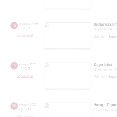
Вильгельм 
18
декабря
,
2019
18:30
,
Ср
Цикл лекции «
Музиторий
Лектор - Наде
Карл Бём
17
января
,
2020
18:30
,
Пт
Цикл лекции «
Музиторий
Лектор - Наде
Элгар, Гер
26
января
,
2020
18:30
,
Вс
Лекции перед 
Музиторий