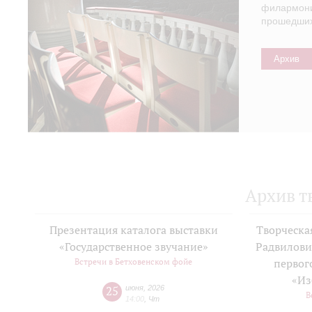
филармонии
прошедших 
Архив
Архив т
Презентация каталога выставки
Творческа
«Государственное звучание»
Радвилови
Встречи в Бетховенском фойе
первог
«Из
25
июня
,
2026
В
14:00
,
Чт