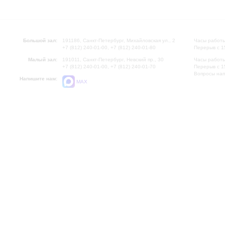
Большой зал:
191186, Санкт-Петербург, Михайловская ул., 2
Часы работы
+7 (812) 240-01-00, +7 (812) 240-01-80
Перерыв с 1
Малый зал:
191011, Санкт-Петербург, Невский пр., 30
Часы работы
+7 (812) 240-01-00, +7 (812) 240-01-70
Перерыв с 1
Вопросы на
Напишите нам:
MAX