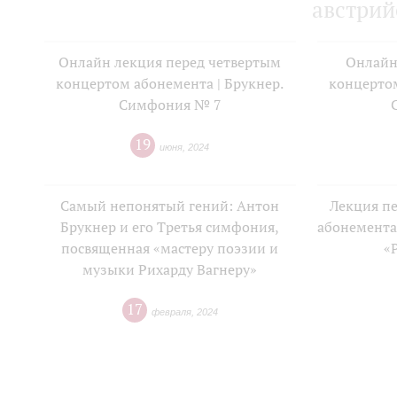
австрий
Онлайн лекция перед четвертым
Онлайн
концертом абонемента | Брукнер.
концертом
Симфония № 7
19
июня
,
2024
Самый непонятый гений: Антон
Лекция п
Брукнер и его Третья симфония,
абонемента
посвященная «мастеру поэзии и
«
музыки Рихарду Вагнеру»
17
февраля
,
2024