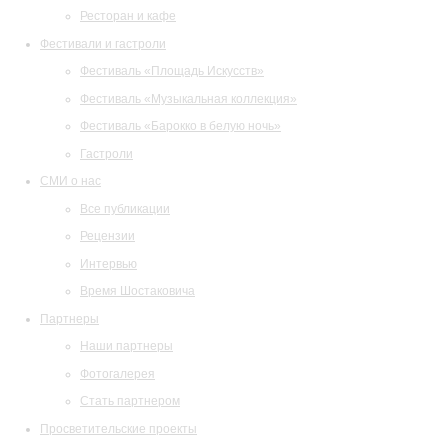
Ресторан и кафе
Фестивали и гастроли
Фестиваль «Площадь Искусств»
Фестиваль «Музыкальная коллекция»
Фестиваль «Барокко в белую ночь»
Гастроли
СМИ о нас
Все публикации
Рецензии
Интервью
Время Шостаковича
Партнеры
Наши партнеры
Фотогалерея
Стать партнером
Просветительские проекты