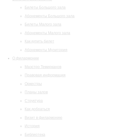
Билеты Большого зала
Абонементы Большого зала
Билеты Малого зала
Абонементы Малого зала
Как купить билет
Абонементы Музитория
О филармонии
Маэстро Темирканов
Правовая информация
Оркестры
Планы залов
Структура
Как добраться
Визит в филармонию
История
Библиотека