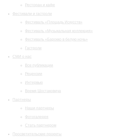
Ресторан и кафе
Фестивали и гастроли
Фестиваль «Площадь Искусств»
Фестиваль «Музыкальная коллекция»
Фестиваль «Барокко в белую ночь»
Гастроли
СМИ о нас
Все публикации
Рецензии
Интервью
Время Шостаковича
Партнеры
Наши партнеры
Фотогалерея
Стать партнером
Просветительские проекты