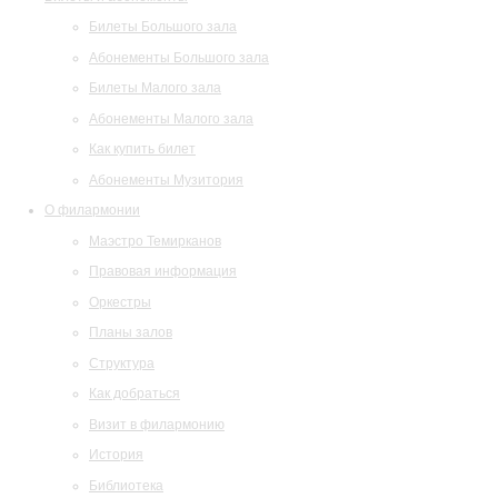
Билеты Большого зала
Абонементы Большого зала
Билеты Малого зала
Абонементы Малого зала
Как купить билет
Абонементы Музитория
О филармонии
Маэстро Темирканов
Правовая информация
Оркестры
Планы залов
Структура
Как добраться
Визит в филармонию
История
Библиотека