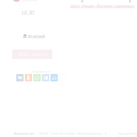
Суббота
Цикл лекции «Великие дирижеры»
18:30
Музиторий
Запись закрыта
Поделиться:
Большой зал:
191186, Санкт-Петербург, Михайловская ул., 2
Часы работы