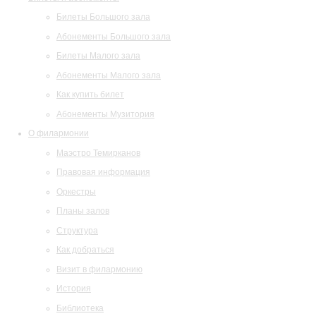
Билеты Большого зала
Абонементы Большого зала
Билеты Малого зала
Абонементы Малого зала
Как купить билет
Абонементы Музитория
О филармонии
Маэстро Темирканов
Правовая информация
Оркестры
Планы залов
Структура
Как добраться
Визит в филармонию
История
Библиотека