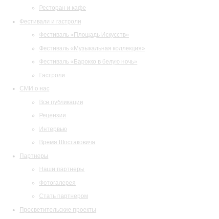
Ресторан и кафе
Фестивали и гастроли
Фестиваль «Площадь Искусств»
Фестиваль «Музыкальная коллекция»
Фестиваль «Барокко в белую ночь»
Гастроли
СМИ о нас
Все публикации
Рецензии
Интервью
Время Шостаковича
Партнеры
Наши партнеры
Фотогалерея
Стать партнером
Просветительские проекты