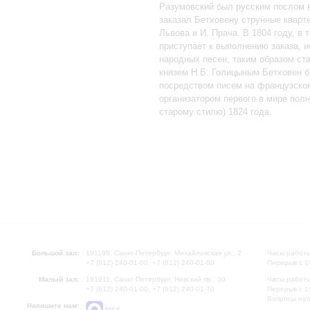
Разумовский был русским послом в
заказал Бетховену струнные кварт
Львова и И. Прача. В 1804 году, в
приступает к выполнению заказа, и
народных песен, таким образом ст
князем Н.Б. Голицыным Бетховен б
посредством писем на французском
организатором первого в мире пол
старому стилю) 1824 года.
Большой зал:
191186, Санкт-Петербург, Михайловская ул., 2
Часы работы
+7 (812) 240-01-00, +7 (812) 240-01-80
Перерыв с 1
Малый зал:
191011, Санкт-Петербург, Невский пр., 30
Часы работы
+7 (812) 240-01-00, +7 (812) 240-01-70
Перерыв с 1
Вопросы на
Напишите нам:
MAX