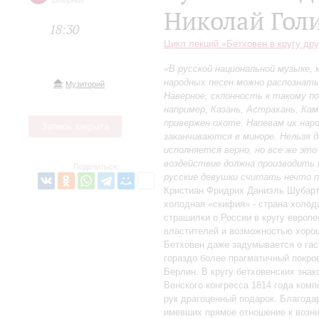
Вторник
Николай Гол
18:30
Цикл лекций «Бетховен в кругу дру
«В русской национальной музыке,
народных песен можно распознать
Музиторий
Наверное, склонность к такому по
например, Казань, Астрахань, Кам
привержен охоте. Напевам их наро
Запись закрыта
заканчиваются в миноре. Нельзя д
исполняется верно, но все же это
воздействие должна производить
Поделиться:
русские девушки считать нечто 
Кристиан Фридрих Даниэль Шубарт.
холодная «скифия» - страна холод
страшилки о России в кругу европ
властителей и возможностью хорош
Бетховен даже задумывается о гас
гораздо более прагматичный покров
Берлин. В кругу бетховенских знак
Венского конгресса 1814 года ком
рук драгоценный подарок. Благода
имевших прямое отношение к возн