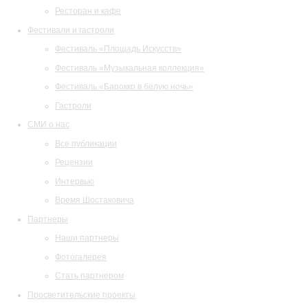
Ресторан и кафе
Фестивали и гастроли
Фестиваль «Площадь Искусств»
Фестиваль «Музыкальная коллекция»
Фестиваль «Барокко в белую ночь»
Гастроли
СМИ о нас
Все публикации
Рецензии
Интервью
Время Шостаковича
Партнеры
Наши партнеры
Фотогалерея
Стать партнером
Просветительские проекты