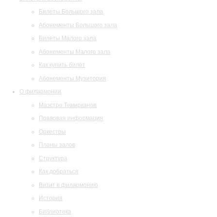
Билеты Большого зала
Абонементы Большого зала
Билеты Малого зала
Абонементы Малого зала
Как купить билет
Абонементы Музитория
О филармонии
Маэстро Темирканов
Правовая информация
Оркестры
Планы залов
Структура
Как добраться
Визит в филармонию
История
Библиотека