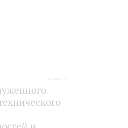
4 июня 2021
луженного
технического
остей и