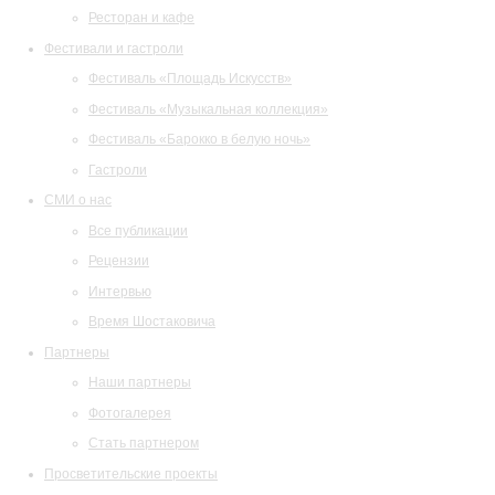
Ресторан и кафе
Фестивали и гастроли
Фестиваль «Площадь Искусств»
Фестиваль «Музыкальная коллекция»
Фестиваль «Барокко в белую ночь»
Гастроли
СМИ о нас
Все публикации
Рецензии
Интервью
Время Шостаковича
Партнеры
Наши партнеры
Фотогалерея
Стать партнером
Просветительские проекты