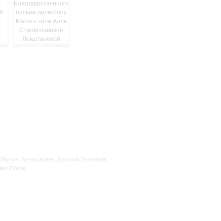
 Лаухин
,
Артем Исаев
,
Дмитрий Терентьев
,
вел Попов