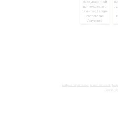
Дмитрий Карахтанов
,
Ашот Васильев
,
Мар
Андрей Д