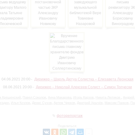
04.06.2021 20:00
Дирижер – Шарль Дютуа Солистка – Елизавета Леонская
08.06.2021 20:00
Дирижер – Николай Алексеев Солист – Симон Трпчески
к Крещенский
,
Павел Соколов
,
Анна Макарова
,
Игорь Карзов
,
Никита Лютиков
,
Андрей
огадин
,
Илья Козлов
,
Денис Сухов
,
Артем Чирков
,
Дмитрий Хрычёв
,
Максим Панков
,
Па
фоторепортаж
Поделиться: