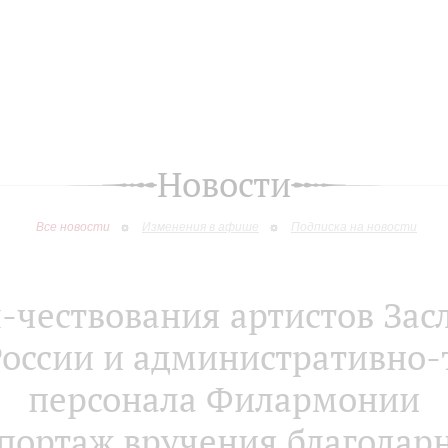
Новости
Все новости
Изменения в афише
Подписка на новости
-чествования артистов Зас
России и административно-
персонала Филармонии
портаж вручения благодарн