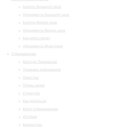
Билеты Большого зала
Абонементы Большого зала
Билеты Малого зала
Абонементы Малого зала
Как купить билет
Абонементы Музитория
О филармонии
Маэстро Темирканов
Правовая информация
Оркестры
Планы залов
Структура
Как добраться
Визит в филармонию
История
Библиотека