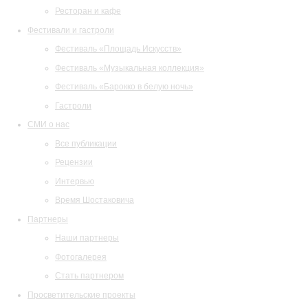
Ресторан и кафе
Фестивали и гастроли
Фестиваль «Площадь Искусств»
Фестиваль «Музыкальная коллекция»
Фестиваль «Барокко в белую ночь»
Гастроли
СМИ о нас
Все публикации
Рецензии
Интервью
Время Шостаковича
Партнеры
Наши партнеры
Фотогалерея
Стать партнером
Просветительские проекты