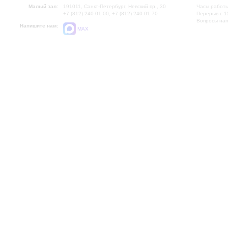
Малый зал:
191011, Санкт-Петербург, Невский пр., 30
Часы работы
+7 (812) 240-01-00, +7 (812) 240-01-70
Перерыв с 1
Вопросы на
Напишите нам:
MAX