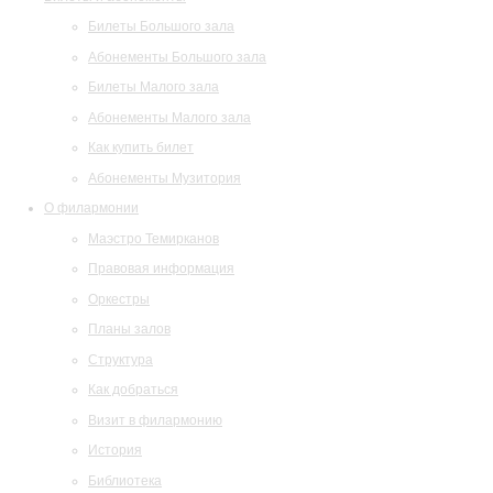
Билеты Большого зала
Абонементы Большого зала
Билеты Малого зала
Абонементы Малого зала
Как купить билет
Абонементы Музитория
О филармонии
Маэстро Темирканов
Правовая информация
Оркестры
Планы залов
Структура
Как добраться
Визит в филармонию
История
Библиотека