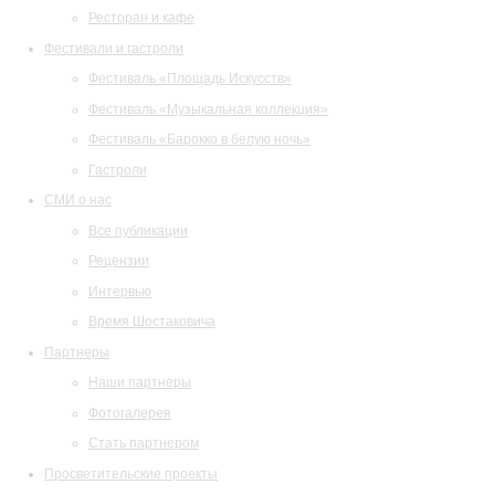
Ресторан и кафе
Фестивали и гастроли
Фестиваль «Площадь Искусств»
Фестиваль «Музыкальная коллекция»
Фестиваль «Барокко в белую ночь»
Гастроли
СМИ о нас
Все публикации
Рецензии
Интервью
Время Шостаковича
Партнеры
Наши партнеры
Фотогалерея
Стать партнером
Просветительские проекты