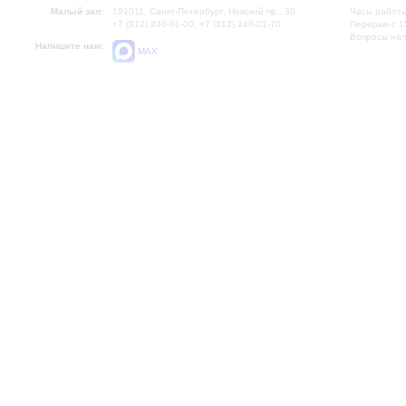
Малый зал:
191011, Санкт-Петербург, Невский пр., 30
Часы работы
+7 (812) 240-01-00, +7 (812) 240-01-70
Перерыв с 1
Вопросы на
Напишите нам:
MAX