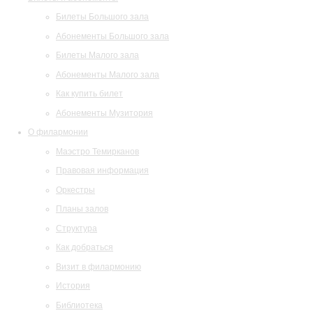
Билеты Большого зала
Абонементы Большого зала
Билеты Малого зала
Абонементы Малого зала
Как купить билет
Абонементы Музитория
О филармонии
Маэстро Темирканов
Правовая информация
Оркестры
Планы залов
Структура
Как добраться
Визит в филармонию
История
Библиотека