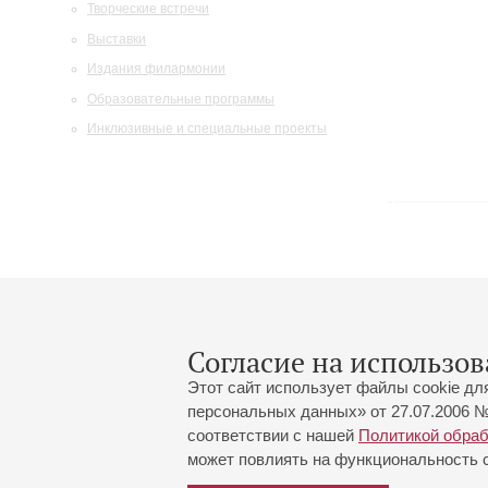
Творческие встречи
Выставки
Издания филармонии
Образовательные программы
Инклюзивные и специальные проекты
Согласие на использов
Этот сайт использует файлы cookie дл
персональных данных» от 27.07.2006 №
соответствии с нашей
Политикой обра
может повлиять на функциональность са
Большой зал:
191186, Санкт-Петербург, Миха
+7 (812) 240-01-00, +7 (812) 24