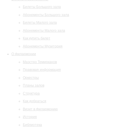
Билеты Большого зала
Абонементы Большого зала
Билеты Малого зала
Абонементы Малого зала
Как купить билет
Абонементы Музитория
О филармонии
Маэстро Темирканов
Правовая информация
Оркестры
Планы залов
Структура
Как добраться
Визит в филармонию
История
Библиотека