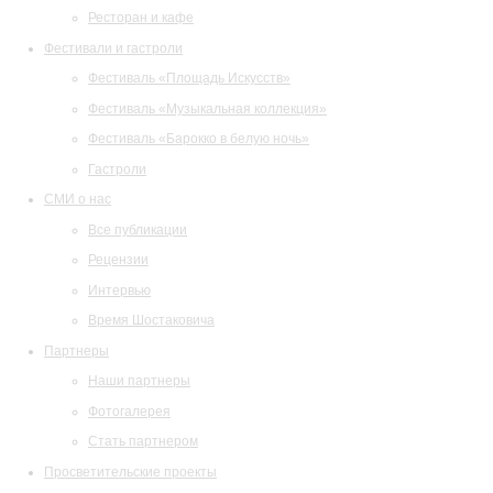
Ресторан и кафе
Фестивали и гастроли
Фестиваль «Площадь Искусств»
Фестиваль «Музыкальная коллекция»
Фестиваль «Барокко в белую ночь»
Гастроли
СМИ о нас
Все публикации
Рецензии
Интервью
Время Шостаковича
Партнеры
Наши партнеры
Фотогалерея
Стать партнером
Просветительские проекты