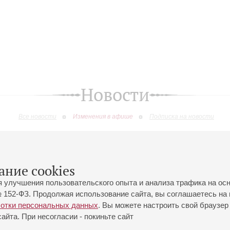
Новости
Все новости
Изменения в афише
Подписка на новости
изменения
ание cookies
я улучшения пользовательского опыта и анализа трафика на ос
 152-ФЗ. Продолжая использование сайта, вы соглашаетесь на 
ботки персональных данных
. Вы можете настроить свой браузер 
йта. При несогласии - покиньте сайт
йловская ул., 2
Часы работы кассы Большого зала: с 11:00 до 20:30
0-01-80
Перерыв с 15:00 до 16:00