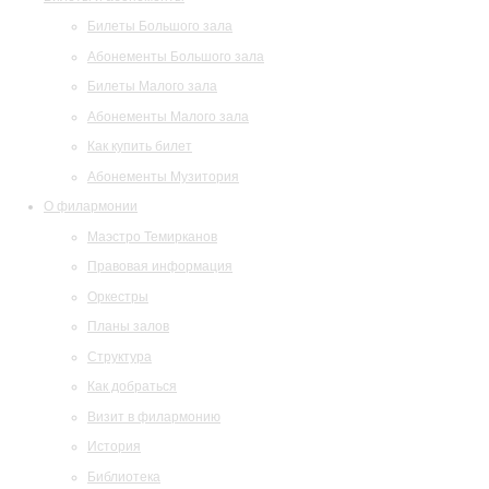
Билеты Большого зала
Абонементы Большого зала
Билеты Малого зала
Абонементы Малого зала
Как купить билет
Абонементы Музитория
О филармонии
Маэстро Темирканов
Правовая информация
Оркестры
Планы залов
Структура
Как добраться
Визит в филармонию
История
Библиотека