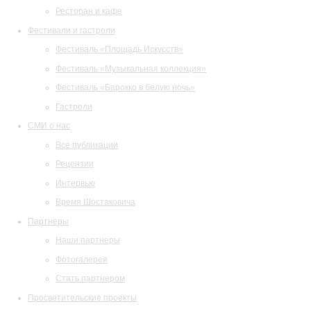
Ресторан и кафе
Фестивали и гастроли
Фестиваль «Площадь Искусств»
Фестиваль «Музыкальная коллекция»
Фестиваль «Барокко в белую ночь»
Гастроли
СМИ о нас
Все публикации
Рецензии
Интервью
Время Шостаковича
Партнеры
Наши партнеры
Фотогалерея
Стать партнером
Просветительские проекты