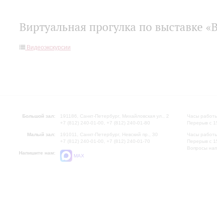
Виртуальная прогулка по выставке 
Видеоэкскурсии
Большой зал:
191186, Санкт-Петербург, Михайловская ул., 2
Часы работы
+7 (812) 240-01-00, +7 (812) 240-01-80
Перерыв с 1
Малый зал:
191011, Санкт-Петербург, Невский пр., 30
Часы работы
+7 (812) 240-01-00, +7 (812) 240-01-70
Перерыв с 1
Вопросы на
Напишите нам:
MAX