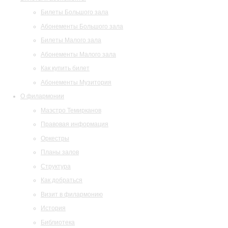
Билеты Большого зала
Абонементы Большого зала
Билеты Малого зала
Абонементы Малого зала
Как купить билет
Абонементы Музитория
О филармонии
Маэстро Темирканов
Правовая информация
Оркестры
Планы залов
Структура
Как добраться
Визит в филармонию
История
Библиотека