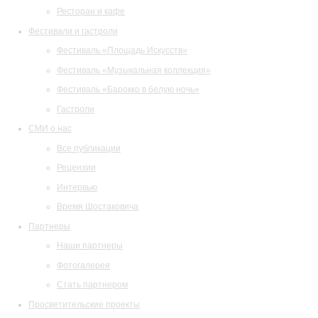
Ресторан и кафе
Фестивали и гастроли
Фестиваль «Площадь Искусств»
Фестиваль «Музыкальная коллекция»
Фестиваль «Барокко в белую ночь»
Гастроли
СМИ о нас
Все публикации
Рецензии
Интервью
Время Шостаковича
Партнеры
Наши партнеры
Фотогалерея
Стать партнером
Просветительские проекты