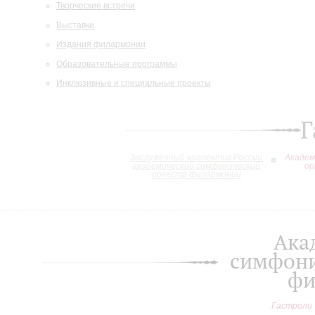
Творческие встречи
Выставки
Издания филармонии
Образовательные программы
Инклюзивные и специальные проекты
Г
Заслуженный коллектив России
Академ
академический симфонический
ор
оркестр филармонии
Ака
симфони
фи
Гастроли