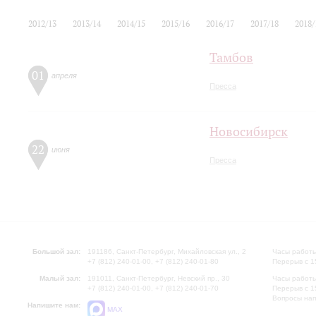
2012/13
2013/14
2014/15
2015/16
2016/17
2017/18
2018/
Тамбов
01
апреля
Пресса
Новосибирск
22
июня
Пресса
Большой зал:
191186, Санкт-Петербург, Михайловская ул., 2
Часы работы
+7 (812) 240-01-00, +7 (812) 240-01-80
Перерыв с 1
Малый зал:
191011, Санкт-Петербург, Невский пр., 30
Часы работы
+7 (812) 240-01-00, +7 (812) 240-01-70
Перерыв с 1
Вопросы на
Напишите нам:
MAX