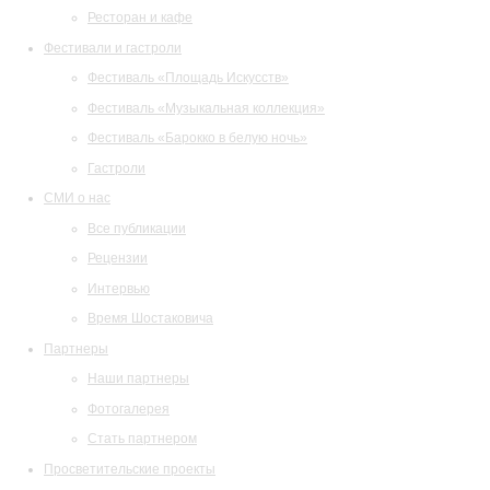
Ресторан и кафе
Фестивали и гастроли
Фестиваль «Площадь Искусств»
Фестиваль «Музыкальная коллекция»
Фестиваль «Барокко в белую ночь»
Гастроли
СМИ о нас
Все публикации
Рецензии
Интервью
Время Шостаковича
Партнеры
Наши партнеры
Фотогалерея
Стать партнером
Просветительские проекты