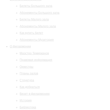
Билеты Большого зала
Абонементы Большого зала
Билеты Малого зала
Абонементы Малого зала
Как купить билет
Абонементы Музитория
О филармонии
Маэстро Темирканов
Правовая информация
Оркестры
Планы залов
Структура
Как добраться
Визит в филармонию
История
Библиотека