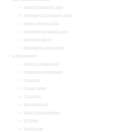
Билеты Большого зала
Абонементы Большого зала
Билеты Малого зала
Абонементы Малого зала
Как купить билет
Абонементы Музитория
О филармонии
Маэстро Темирканов
Правовая информация
Оркестры
Планы залов
Структура
Как добраться
Визит в филармонию
История
Библиотека