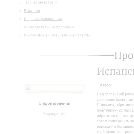
Творческие встречи
Выставки
Издания филармонии
Образовательные программы
Инклюзивные и специальные проекты
Про
Испанс
Автор:
Над “Испанской рапсо
сочинение было заду
О произведении
Р.Виньяса, обративш
фортепианных пассаж
Мероприятия
обратился к оркестру
хотел подчеркнуть на
рапсодии в большинс
свободного построен