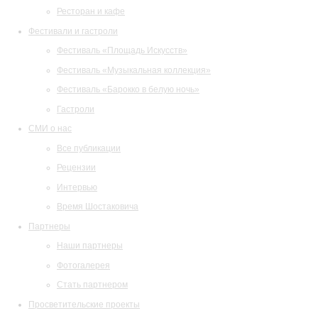
Ресторан и кафе
Фестивали и гастроли
Фестиваль «Площадь Искусств»
Фестиваль «Музыкальная коллекция»
Фестиваль «Барокко в белую ночь»
Гастроли
СМИ о нас
Все публикации
Рецензии
Интервью
Время Шостаковича
Партнеры
Наши партнеры
Фотогалерея
Стать партнером
Просветительские проекты