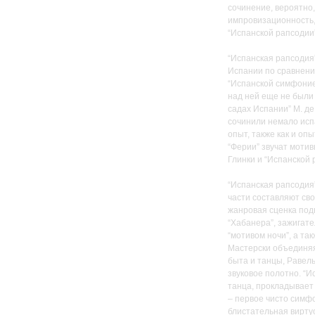
сочинение, вероятно,
импровизационность,
“Испанской рапсодии”
“Испанская рапсодия
Испании по сравнени
“Испанской симфоние
над ней еще не были 
садах Испании” М. де
сочинили немало испа
опыт, также как и опы
“Ферии” звучат мотив
Глинки и “Испанской 
“Испанская рапсодия
части составляют св
жанровая сценка под
“Хабанера”, зажигат
“мотивом ночи”, а т
Мастерски объединяя
быта и танцы, Равел
звуковое полотно. “
танца, прокладывает 
– первое чисто симф
блистательная виртуо