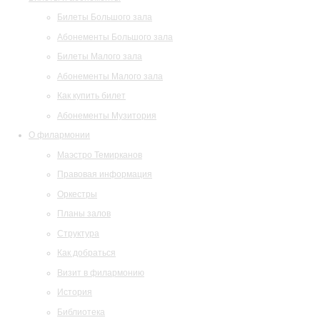
Билеты Большого зала
Абонементы Большого зала
Билеты Малого зала
Абонементы Малого зала
Как купить билет
Абонементы Музитория
О филармонии
Маэстро Темирканов
Правовая информация
Оркестры
Планы залов
Структура
Как добраться
Визит в филармонию
История
Библиотека