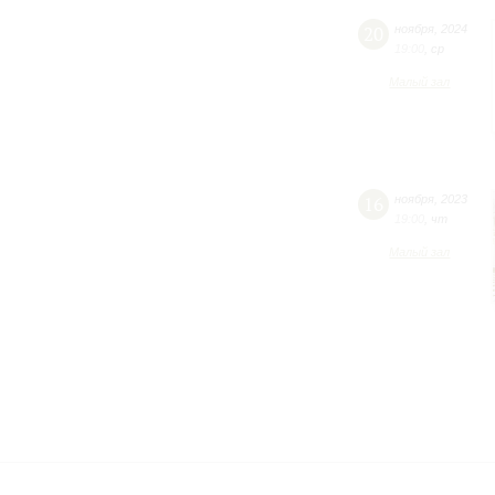
20
ноября
,
2024
19:00
,
ср
Малый зал
16
ноября
,
2023
19:00
,
чт
Малый зал