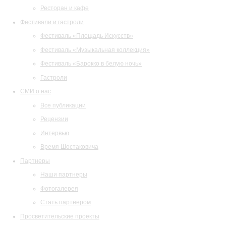
Ресторан и кафе
Фестивали и гастроли
Фестиваль «Площадь Искусств»
Фестиваль «Музыкальная коллекция»
Фестиваль «Барокко в белую ночь»
Гастроли
СМИ о нас
Все публикации
Рецензии
Интервью
Время Шостаковича
Партнеры
Наши партнеры
Фотогалерея
Стать партнером
Просветительские проекты