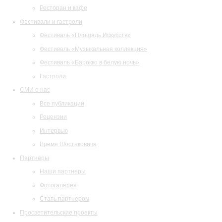
Ресторан и кафе
Фестивали и гастроли
Фестиваль «Площадь Искусств»
Фестиваль «Музыкальная коллекция»
Фестиваль «Барокко в белую ночь»
Гастроли
СМИ о нас
Все публикации
Рецензии
Интервью
Время Шостаковича
Партнеры
Наши партнеры
Фотогалерея
Стать партнером
Просветительские проекты