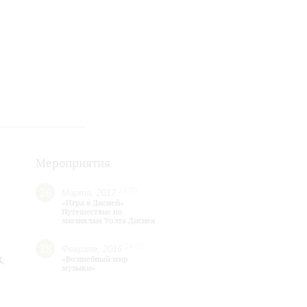
Мероприятия
26
19:00
Марта, 2017
«Игра в Дисней»
Путешествие по
мюзиклам Уолта Диснея
28
14:00
Февраля, 2016
«Волшебный мир
,
музыки»