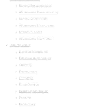
Билеты Большого зала
Абонементы Большого зала
Билеты Малого зала
Абонементы Малого зала
Как купить билет
Абонементы Музитория
О филармонии
Маэстро Темирканов
Правовая информация
Оркестры
Планы залов
Структура
Как добраться
Визит в филармонию
История
Библиотека