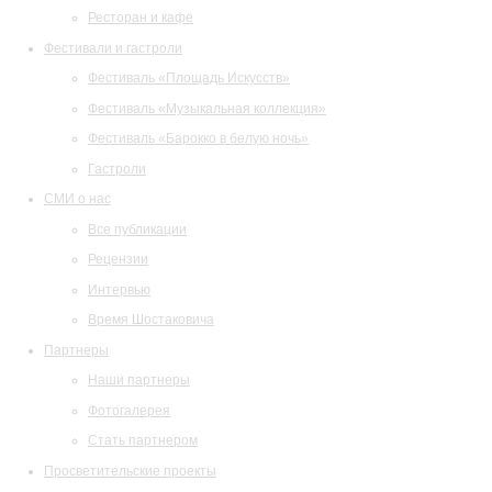
Ресторан и кафе
Фестивали и гастроли
Фестиваль «Площадь Искусств»
Фестиваль «Музыкальная коллекция»
Фестиваль «Барокко в белую ночь»
Гастроли
СМИ о нас
Все публикации
Рецензии
Интервью
Время Шостаковича
Партнеры
Наши партнеры
Фотогалерея
Стать партнером
Просветительские проекты