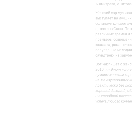
А.Дмитрева, А.Титова
Женский хор музыкал
выступает на лучших
сольными концертами
оркестров Санкт-Пете
различных времен и 
премьеры современны
классика, романтиче
популярные мелодии 
саундтреки из заруб
Вот как пишет о женс
2010г.):
«Этот коллек
лучшим женским хор
на Международных к
практически безуко
хорошей дикцией, об
и в стройной расста
успеха любого колл