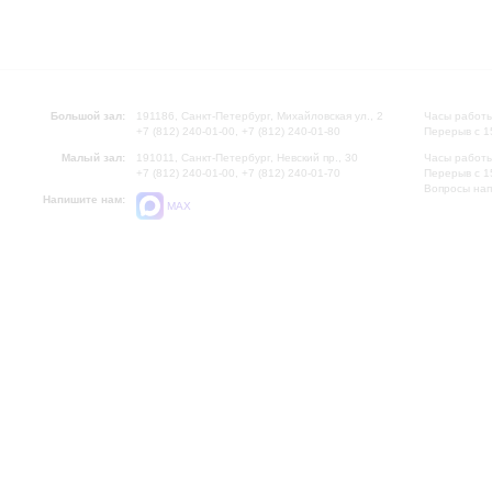
Большой зал:
191186, Санкт-Петербург, Михайловская ул., 2
Часы работы
+7 (812) 240-01-00, +7 (812) 240-01-80
Перерыв с 1
Малый зал:
191011, Санкт-Петербург, Невский пр., 30
Часы работы
+7 (812) 240-01-00, +7 (812) 240-01-70
Перерыв с 1
Вопросы на
Напишите нам:
MAX