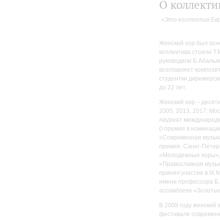
О коллекти
«Это коллектив Евр
Женский хор был осно
коллектива стояли Т
руководили Б.Абальян
возглавляет композит
студентки дирижерск
до 22 лет.
Женский хор – десят
2005, 2013, 2017; Мос
лауреат международны
(I премия в номинац
«Современная музыка»
премия, Санкт-Петерб
«Молодежные хоры»,
«Православная музык
принял участие в IX
имени профессора Б.
ассамблеях «Золотые
В 2009 году женский
фестивале современн