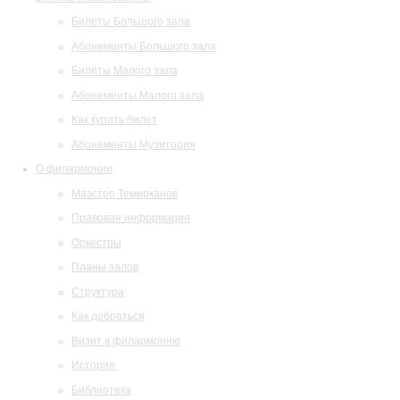
Билеты Большого зала
Абонементы Большого зала
Билеты Малого зала
Абонементы Малого зала
Как купить билет
Абонементы Музитория
О филармонии
Маэстро Темирканов
Правовая информация
Оркестры
Планы залов
Структура
Как добраться
Визит в филармонию
История
Библиотека