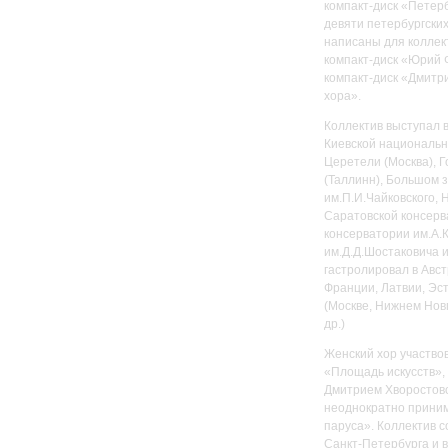
компакт-диск «Петер
девяти петербургски
написаны для коллект
компакт-диск «Юрий Ф
компакт-диск «Дмитр
хора».
Коллектив выступал 
Киевской национальн
Церетели (Москва), 
(Таллинн), Большом 
им.П.И.Чайковского, 
Саратовской консерв
консерватории им.А.
им.Д.Д.Шостаковича 
гастролировал в Авст
Франции, Латвии, Эст
(Москве, Нижнем Нов
др.)
Женский хор участво
«Площадь искусств»,
Дмитрием Хворостовс
неоднократно приним
паруса». Коллектив 
Санкт-Петербурга и 