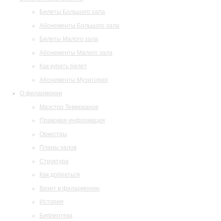
Билеты Большого зала
Абонементы Большого зала
Билеты Малого зала
Абонементы Малого зала
Как купить билет
Абонементы Музитория
О филармонии
Маэстро Темирканов
Правовая информация
Оркестры
Планы залов
Структура
Как добраться
Визит в филармонию
История
Библиотека