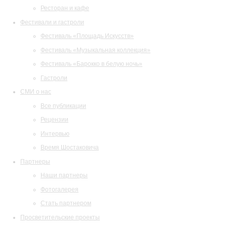
Ресторан и кафе
Фестивали и гастроли
Фестиваль «Площадь Искусств»
Фестиваль «Музыкальная коллекция»
Фестиваль «Барокко в белую ночь»
Гастроли
СМИ о нас
Все публикации
Рецензии
Интервью
Время Шостаковича
Партнеры
Наши партнеры
Фотогалерея
Стать партнером
Просветительские проекты