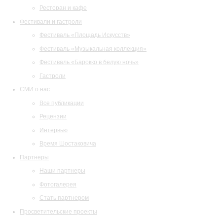
Ресторан и кафе
Фестивали и гастроли
Фестиваль «Площадь Искусств»
Фестиваль «Музыкальная коллекция»
Фестиваль «Барокко в белую ночь»
Гастроли
СМИ о нас
Все публикации
Рецензии
Интервью
Время Шостаковича
Партнеры
Наши партнеры
Фотогалерея
Стать партнером
Просветительские проекты