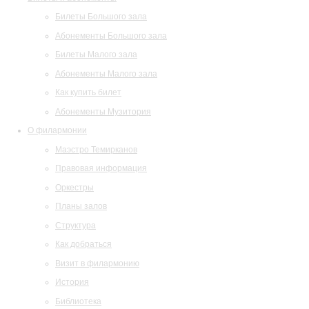
Билеты Большого зала
Абонементы Большого зала
Билеты Малого зала
Абонементы Малого зала
Как купить билет
Абонементы Музитория
О филармонии
Маэстро Темирканов
Правовая информация
Оркестры
Планы залов
Структура
Как добраться
Визит в филармонию
История
Библиотека