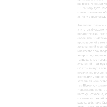
являются членами М
В 1997 году дуэт Эл
коллективом новосиб
активную творческую 
Анатолий Полонский 
эпитетов: филармони
педагогический, эксп
более, чем 30-летню
произведений в том 
20 сочинений крупно
множество произведе
экспромты, каприччио
танцевальные пьесы.
сочинений — от музык
Об этом пишут, в том
подвластна и осення
скорбь или искрящаяс
затаенная нежность 
тем Шумана, и славя
Невозможно забыть в
на тему Бетховена, 
космического корабля
колокола финала Сюи