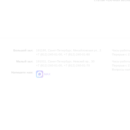
статьи «Вечная весн
Большой зал:
191186, Санкт-Петербург, Михайловская ул., 2
Часы работы
+7 (812) 240-01-00, +7 (812) 240-01-80
Перерыв с 1
Малый зал:
191011, Санкт-Петербург, Невский пр., 30
Часы работы
+7 (812) 240-01-00, +7 (812) 240-01-70
Перерыв с 1
Вопросы на
Напишите нам:
MAX