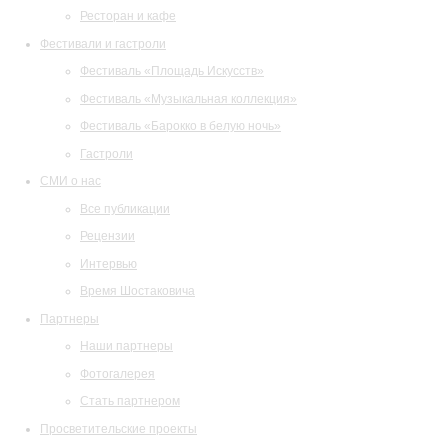
Ресторан и кафе
Фестивали и гастроли
Фестиваль «Площадь Искусств»
Фестиваль «Музыкальная коллекция»
Фестиваль «Барокко в белую ночь»
Гастроли
СМИ о нас
Все публикации
Рецензии
Интервью
Время Шостаковича
Партнеры
Наши партнеры
Фотогалерея
Стать партнером
Просветительские проекты