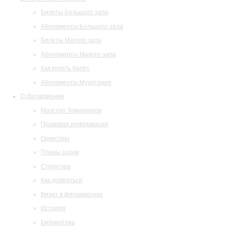
Билеты Большого зала
Абонементы Большого зала
Билеты Малого зала
Абонементы Малого зала
Как купить билет
Абонементы Музитория
О филармонии
Маэстро Темирканов
Правовая информация
Оркестры
Планы залов
Структура
Как добраться
Визит в филармонию
История
Библиотека