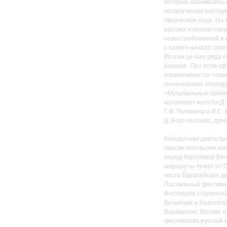
которые занимались и
исторических инстру
творческое лицо. На 
русских композиторов
невостребованной в а
с самого начала сво
России целого ряда 
барокко. При этом с
ограничивается толь
сочинениями. Наряду 
«Музыкальным прино
исполняет мотеты Д. 
Г.Ф. Телемана и И.С. 
Д. Бортнянского, дух
Концертная деятельн
просветительских ко
перед Королевой Вел
маршруты лежат от С
части Европейских де
Пасхальный фестивал
Фестивали старинной 
Вильянди и Хаапсалу,
Вараждине, Москве и
фестивалях русской 