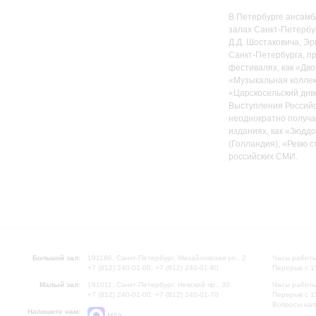
В Петербурге ансамб
залах Санкт-Петербу
Д.Д. Шостаковича, Э
Санкт-Петербурга, п
фестивалях, как «Дв
«Музыкальная коллек
«Царскосельский див
Выступления Российс
неоднократно получа
изданиях, как «Зюдд
(Голландия), «Ревю с
российских СМИ.
Большой зал:
191186, Санкт-Петербург, Михайловская ул., 2
Часы работы
+7 (812) 240-01-00, +7 (812) 240-01-80
Перерыв с 1
Малый зал:
191011, Санкт-Петербург, Невский пр., 30
Часы работы
+7 (812) 240-01-00, +7 (812) 240-01-70
Перерыв с 1
Вопросы на
Напишите нам:
MAX