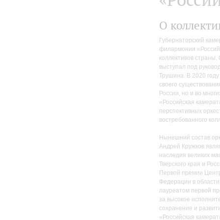
О коллекти
Губернаторский каме
филармонии «Российс
коллективов страны. 
выступал под руково
Трушина. В 2020 году
своего существования
России, но и во мног
«Российская камерат
перспективных оркес
востребованного кол
Нынешний состав орк
Андрей Кружков явля
наследия великих мас
Тверского края и Рос
Первой премии Центр
Федерации в области 
лауреатом первой пр
за высокое исполнит
сохранение и развит
«Российская камерат