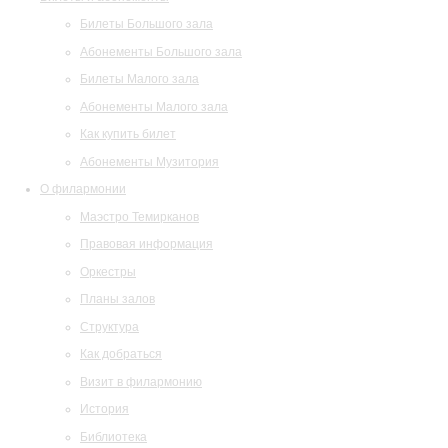
Билеты Большого зала
Абонементы Большого зала
Билеты Малого зала
Абонементы Малого зала
Как купить билет
Абонементы Музитория
О филармонии
Маэстро Темирканов
Правовая информация
Оркестры
Планы залов
Структура
Как добраться
Визит в филармонию
История
Библиотека