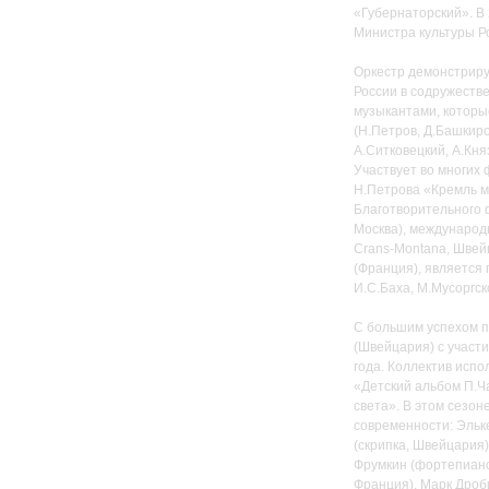
«Губернаторский». В 
Министра культуры Р
Оркестр демонстриру
России в содружеств
музыкантами, которы
(Н.Петров, Д.Башкиро
А.Ситковецкий, А.Княз
Участвует во многих
Н.Петрова «Кремль м
Благотворительного ф
Москва), международн
Crans-Montana, Швей
(Франция), является
И.С.Баха, М.Мусоргско
С большим успехом пр
(Швейцария) с участ
года. Коллектив исп
«Детский альбом П.Ч
света». В этом сезо
современности: Эльк
(скрипка, Швейцария)
Фрумкин (фортепиано
Франция), Марк Дроби