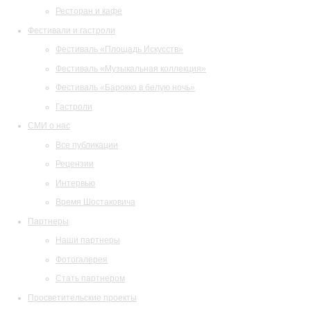
Ресторан и кафе
Фестивали и гастроли
Фестиваль «Площадь Искусств»
Фестиваль «Музыкальная коллекция»
Фестиваль «Барокко в белую ночь»
Гастроли
СМИ о нас
Все публикации
Рецензии
Интервью
Время Шостаковича
Партнеры
Наши партнеры
Фотогалерея
Стать партнером
Просветительские проекты