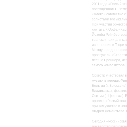
2011 года «Российска
посвящённом С.Лемеш
«Алеко» совместно с
солистами музыкальн
При участии оркестр
кантата К.Орфа «Кар
Йозефа Рейнбергера,
транскрипции для ка
исполнение в Твери «
Международного фест
прозвучали «Страсти
лес» М.Броннера, ис
самого композитора.
Оркестр участвовал 
музыки в городах Фи
Бельгии (г. Брюссель)
Владикавказ, фестив
Осетии (г. Цхинвал).
оркестр «Российская
принял участие в ко
Андрея Дементьева, 
Сегодня «Российская 
мастерство регулярн