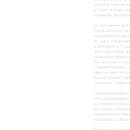
(одной из таких явля
которая ежегодно пр
коллективу, выступа
На протяжении всей 
огромный разностор
произведениях класс
И.С.Баха, А.Вивальди,
Д.Шостаковича, Г.Сви
2019 году в рамках 
премьера норвежског
был исполнен концерт
– Евгений Варавко).
тверских композиторо
музыка Николая Сиде
Успенского, Сергея Л
Одним из важнейших 
«Российская камерат
коллектив регулярно
российских и зарубеж
сочинениями великих 
исполнялись в Твери.