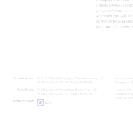
В творческом багаже 
с программами русско
для детей исполненны
«Странствующий конт
артистом России Мих
престижной премии «
Большой зал:
191186, Санкт-Петербург, Михайловская ул., 2
Часы работы
+7 (812) 240-01-00, +7 (812) 240-01-80
Перерыв с 1
Малый зал:
191011, Санкт-Петербург, Невский пр., 30
Часы работы
+7 (812) 240-01-00, +7 (812) 240-01-70
Перерыв с 1
Вопросы на
Напишите нам:
MAX