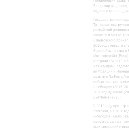
Пендерецкий, Марк П
Владимир Федосеев, 
Кадена и многие друг
Государственный ака
Татарстан под руков
российский регионал
Medici.tv и Mezzo. В
Сладковского принял 
2016 году оркестр вп
Европейского тура в 
Мюзикферайн (Вена).
гастроли ГАСО РТ в К
Александра Сладковск
во Франции и Япони
музыки в Ла-Рок-д’Ан
побывали с гастролями
Швейцарии (2016, 201
2020 годы), Дубае (20
Вьетнаме (2025).
В 2012 году оркестр 
Red Seal
,
а в 2016 го
«Мелодия» было реа
проектов: запись тре
всех симфоний и инс