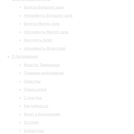
Билеты Большого зала
Абонементы Большого зала
Билеты Малого зала
Абонементы Малого зала
Как купить билет
Абонементы Музитория
О филармонии
Маэстро Темирканов
Правовая информация
Оркестры
Планы залов
Структура
Как добраться
Визит в филармонию
История
Библиотека