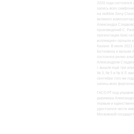
2020 года состоялся
запись всех симфони
на лейбле Sony Class
великого композитора
Александра Сладковс
произведений С. Рахм
презентации бокс-се
коллекция» прошли в 
Казани. В июле 2021 
Бетховена и музыки б
состоялся релиз аль
Александром Сладков
г. вышли ещё три ал
№ 3, № 5 и № 8 Л. ва
сентябре того же год
запись всех фортепи
ГАСО РТ под управле
дирижера Александра
первым и единственн
удостоился чести им
Московской государс