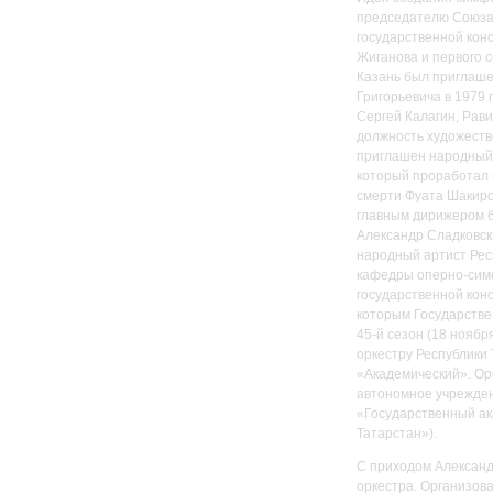
председателю Союза 
государственной кон
Жиганова и первого 
Казань был приглаше
Григорьевича в 1979 
Сергей Калагин, Рав
должность художеств
приглашен народный 
который проработал в
смерти Фуата Шакиро
главным дирижером б
Александр Сладковски
народный артист Рес
кафедры оперно-сим
государственной конс
которым Государстве
45-й сезон (18 нояб
оркестру Республики
«Академический». Ор
автономное учрежден
«Государственный ак
Татарстан»).
С приходом Александ
оркестра. Организов