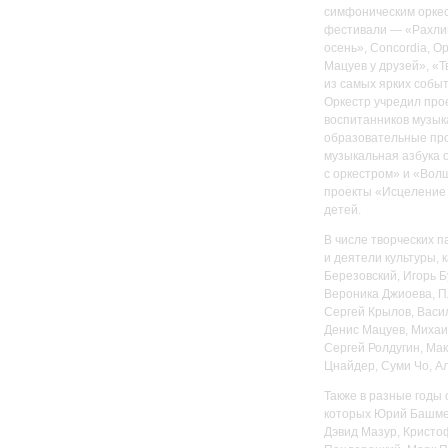
симфоническим орке
фестивали — «Рахлин
осень», Concordia, 
Мацуев у друзей», «
из самых ярких событ
Оркестр учредил про
воспитанников музык
образовательные про
музыкальная азбука 
с оркестром» и «Вол
проекты «Исцеление 
детей.
В числе творческих 
и деятели культуры, 
Березовский, Игорь 
Вероника Джиоева, П
Сергей Крылов, Васи
Денис Мацуев, Михаи
Сергей Ролдугин, Ма
Цнайдер, Суми Чо, А
Также в разные годы
которых Юрий Башмет
Дэвид Мазур, Кристо