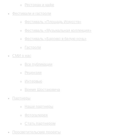
Ресторан и кафе
Фестивали и гастроли
Фестиваль «Площадь Искусств»
Фестиваль «Музыкальная коллекция»
Фестиваль «Барокко в белую ночь»
Гастроли
СМИ о нас
Все публикации
Рецензии
Интервью
Время Шостаковича
Партнеры
Наши партнеры
Фотогалерея
Стать партнером
Просветительские проекты