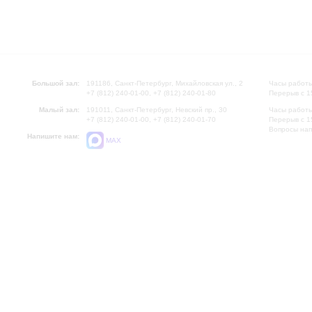
Большой зал:
191186, Санкт-Петербург, Михайловская ул., 2
Часы работы
+7 (812) 240-01-00, +7 (812) 240-01-80
Перерыв с 1
Малый зал:
191011, Санкт-Петербург, Невский пр., 30
Часы работы
+7 (812) 240-01-00, +7 (812) 240-01-70
Перерыв с 1
Вопросы на
Напишите нам:
MAX