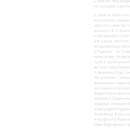
Словении, Финляндии
гастролирует в регио
В области звукозапи
на различных фирмах
оркестра с маэстро 
концерты Ж.-Б.Трикли
Н.Мясковского (Cello
К.Ф.Э.Баха, Хертеля
международных крити
А.Рудиным – не толь
оркестровки. На дис
Грига в оригинальной
интерес представляю
А.Дворжака (Fuga Lib
live-альбомы – запи
виолончели с оркестр
Бетховена из Большого
фирма Naxos выпусти
Тройной и Скрипичны
(скрипка), Алексеем
Александром Рудиным
Heidelberg). В 2022 
А.Крафта и Б.Ромбер
Эмин Мартиросян), пр