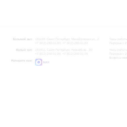
Большой зал:
191186, Санкт-Петербург, Михайловская ул., 2
Часы работы
+7 (812) 240-01-00, +7 (812) 240-01-80
Перерыв с 1
Малый зал:
191011, Санкт-Петербург, Невский пр., 30
Часы работы
+7 (812) 240-01-00, +7 (812) 240-01-70
Перерыв с 1
Вопросы на
Напишите нам:
MAX