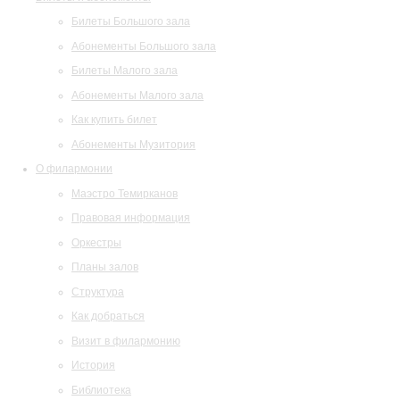
Билеты Большого зала
Абонементы Большого зала
Билеты Малого зала
Абонементы Малого зала
Как купить билет
Абонементы Музитория
О филармонии
Маэстро Темирканов
Правовая информация
Оркестры
Планы залов
Структура
Как добраться
Визит в филармонию
История
Библиотека