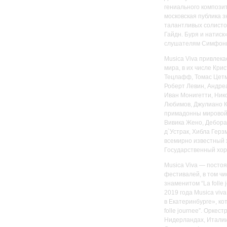
гениального композит
московская публика 
талантливых солисто
Гайдн. Буря и натиск
слушателям Симфонии 
Musica Viva привлека
мира, в их числе Кри
Тецлафф, Томас Цет
Роберт Левин, Андре
Иван Монигетти, Нико
Любимов, Джулиано К
примадонны мировой 
Вивика Жено, Дебора
д`Устрак, Хибла Герз
всемирно известный х
Государственный хор
Musica Viva — посто
фестивалей, в том ч
знаменитом “La folle
2019 года Musica vi
в Екатеринбурге», к
folle journee”. Оркес
Нидерландах, Италии,