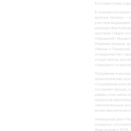
В.Сильвестрова и дру
В течение последнег
крупные проекты — о
участием выдающихся
руководством Алекса
оратории Гайдна «Со
«Идоменей» Моцарта
Реквиема Шумана, о
«Минин и Пожарский,
сотрудничестве с бр
осуществлены росси
«Ариодант» и оратор
Погружение в матери
археологических музы
«Серебряная классика
составляет музыка, 
рамках этого цикла 
лауреатов европейск
«Виолончельные асса
коллег-виолончелист
Уникальный цикл «Па
концерты» состоялся
Дома музыки с 2018 - 