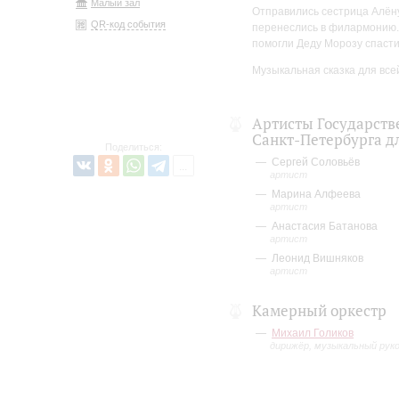
Малый зал
Отправились сестрица Алёну
QR-код события
перенеслись в филармонию. 
помогли Деду Морозу спасти
Музыкальная сказка для все
Артисты Государст
Санкт-Петербурга д
Поделиться:
Сергей Соловьёв
артист
Марина Алфеева
артист
Анастасия Батанова
артист
Леонид Вишняков
артист
Камерный оркестр
Михаил Голиков
дирижёр, музыкальный рук