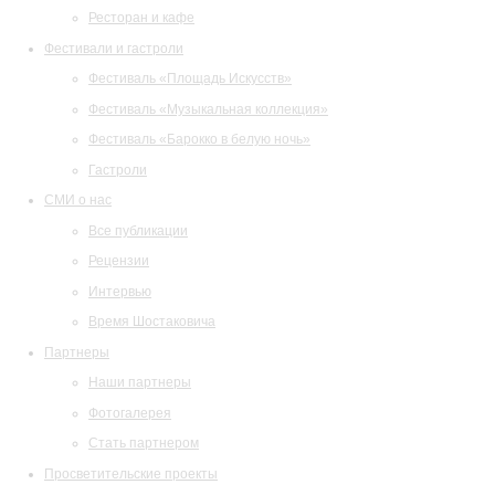
Ресторан и кафе
Фестивали и гастроли
Фестиваль «Площадь Искусств»
Фестиваль «Музыкальная коллекция»
Фестиваль «Барокко в белую ночь»
Гастроли
СМИ о нас
Все публикации
Рецензии
Интервью
Время Шостаковича
Партнеры
Наши партнеры
Фотогалерея
Стать партнером
Просветительские проекты