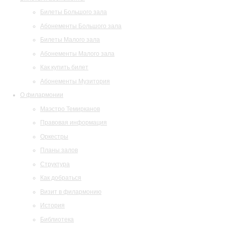
Билеты Большого зала
Абонементы Большого зала
Билеты Малого зала
Абонементы Малого зала
Как купить билет
Абонементы Музитория
О филармонии
Маэстро Темирканов
Правовая информация
Оркестры
Планы залов
Структура
Как добраться
Визит в филармонию
История
Библиотека