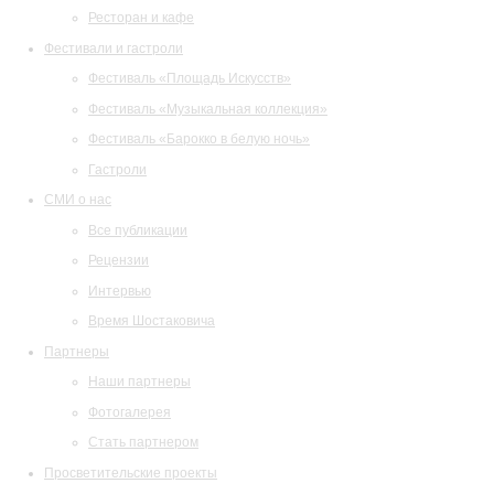
Ресторан и кафе
Фестивали и гастроли
Фестиваль «Площадь Искусств»
Фестиваль «Музыкальная коллекция»
Фестиваль «Барокко в белую ночь»
Гастроли
СМИ о нас
Все публикации
Рецензии
Интервью
Время Шостаковича
Партнеры
Наши партнеры
Фотогалерея
Стать партнером
Просветительские проекты