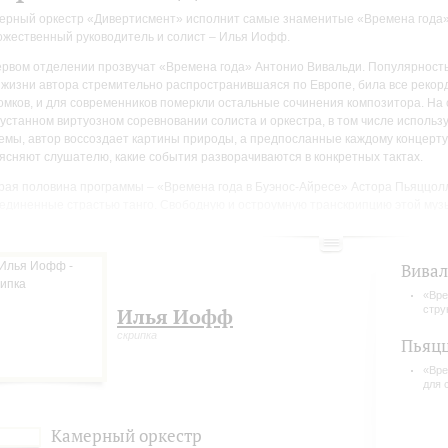
ерный оркестр «Дивертисмент» исполнит самые знаменитые «Времена года» – 
ожественный руководитель и солист – Илья Иофф.
ервом отделении прозвучат «Времена года» Антонио Вивальди. Популярность
 жизни автора стремительно распространившаяся по Европе, била все рекорды
омков, и для современников померкли остальные сочинения композитора. На 
еустанном виртуозном соревновании солиста и оркестра, в том числе исполь
емы, автор воссоздает картины природы, а предпосланные каждому концерт
ясняют слушателю, какие события разворачиваются в конкретных тактах.
рая половина программы – «Времена года в Буэнос-Айресе» Астора Пьяццолл
единенные страстью танго. Свободную и остроумную транскрипцию этой музы
естра и солирующей скрипки сделал Леонид Десятников. Композитор добавил 
ат из концертов-прародителей Вивальди, при этом учел разницу времен года
ушариях: когда в южном, у Пьяццоллы, бушует «Лето», в северном, у Вивальди
Вива
«Вре
стру
Илья Иофф
скрипка
Пьяцц
«Вре
для 
Камерный оркестр