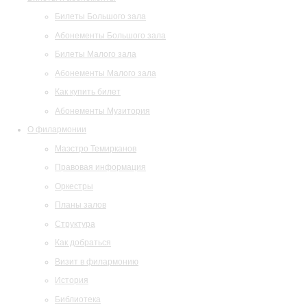
Билеты Большого зала
Абонементы Большого зала
Билеты Малого зала
Абонементы Малого зала
Как купить билет
Абонементы Музитория
О филармонии
Маэстро Темирканов
Правовая информация
Оркестры
Планы залов
Структура
Как добраться
Визит в филармонию
История
Библиотека