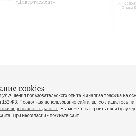
«Дивертисмент»
Продолж
2 часа 
ание cookies
я улучшения пользовательского опыта и анализа трафика на ос
 152-ФЗ. Продолжая использование сайта, вы соглашаетесь на 
ботки персональных данных
. Вы можете настроить свой браузер 
йта. При несогласии - покиньте сайт
йловская ул., 2
Часы работы кассы Большого зала: с 11:00 до 20:30
0-01-80
Перерыв с 15:00 до 16:00
ий пр., 30
Часы работы кассы Малого зала: с 11:00 до 19:00
0-01-70
Перерыв с 15:00 до 16:00