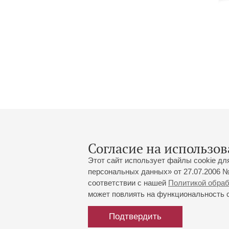
Согласие на использов
Этот сайт использует файлы cookie дл
персональных данных» от 27.07.2006 №
соответствии с нашей
Политикой обра
может повлиять на функциональность са
Большой зал:
191186, Санкт-Петербург, Миха
+7 (812) 240-01-00, +7 (812) 24
Подтвердить
Малый зал:
191011, Санкт-Петербург, Невск
+7 (812) 240-01-00, +7 (812) 24