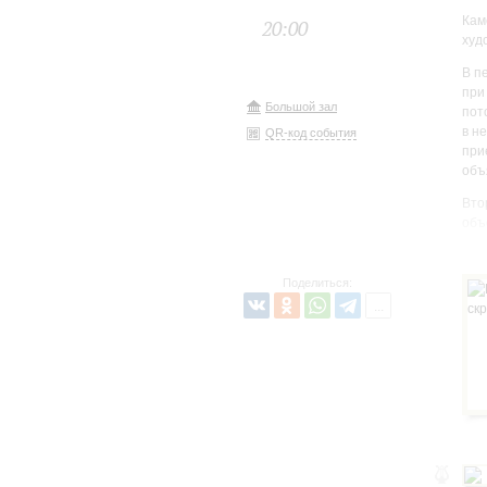
Кам
20:00
худ
В п
при
Большой зал
пот
в н
QR-код события
при
объ
Вто
объ
орк
цит
пол
Поделиться: