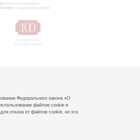
ительность концерта
00 минут
с одним антрактом
В этот день
100 лет назад
новании Федерального закона «О
использование файлов cookie в
для отказа от файлов cookie, но это
© 2000—2026
«Санкт-Петербургская
филармония им. Д.Д.Шостаковича»