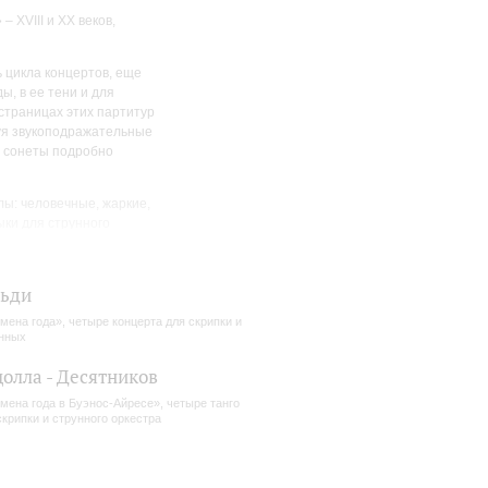
XVIII и XX веков,
 цикла концертов, еще
, в ее тени и для
страницах этих партитур
зуя звукоподражательные
у сонеты подробно
ы: человечные, жаркие,
ки для струнного
в каждую часть несколько
 в северном и южном
, господствует «Зима».
льди
мена года», четыре концерта для скрипки и
нных
олла - Десятников
мена года в Буэнос-Айресе», четыре танго
скрипки и струнного оркестра