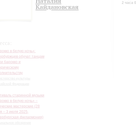
Наталия
2 часа 
аничения по возрасту и уровню подготовки отсутствуют. Заниматься лучше 
Кайдановская
жения одежде. Рекомендуется посетить курс из трех творческих мастерских.
есса:
рокко в белую ночь»:
ербуржцев обучат танцам
хи барокко и
орическому
олнительству
истерство культуры
сийской Федерации
тиваль старинной музыки
рокко в белую ночь» –
рческие мастерские (28
я – 3 июля 2025,
ербургская филармония)
ыкальное обозрение