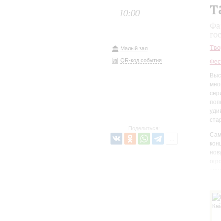
т
10:00
Фа
го
Тво
Малый зал
QR-код события
Фес
Выс
мно
сер
поп
уди
ста
Поделиться:
Сам
кон
нов
огр
тан
Зан
гру
пос
ист