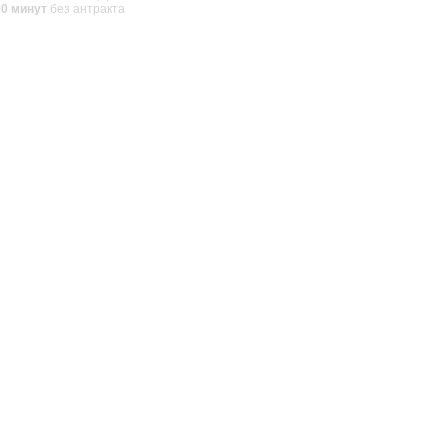
00 минут
без антракта
в свободной, удобной для