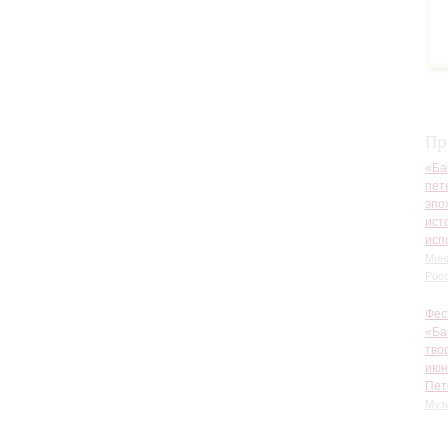
Огр
дви
Пр
«Ба
пет
эпо
ист
исп
Мин
Рос
Фес
«Ба
тво
июн
Пет
Муз