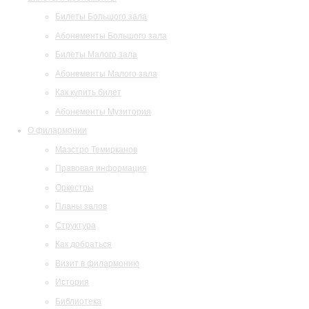
Билеты Большого зала
Абонементы Большого зала
Билеты Малого зала
Абонементы Малого зала
Как купить билет
Абонементы Музитория
О филармонии
Маэстро Темирканов
Правовая информация
Оркестры
Планы залов
Структура
Как добраться
Визит в филармонию
История
Библиотека