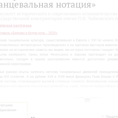
анцевальная нотация»
культет исторического и современного исполнительств
сударственной консерватории имени П.И. Чайковского 
рческая мастерская
тиваль «Барокко в белую ночь – 2025»
окая танцевальная культура, существовавшая в Европе с XVI по начало XVI
гочисленных литературных произведениях и на картинах мастеров живопис
иалах на исторические сюжеты мы видим, как их герои постоянно танцуют. К
ытка изобразить танец эпохи Ренессанса и барокко претендует на дос
вительно, сегодня в нашем распоряжении имеется достаточно докуме
ринной хореографии.
ые ранние опыты записать систему танцевальных движений принадлежат
ца XVI столетия. А на рубеже XVII и XVIII веков французы Пьер Бошан и
ую систему, отличающуюся высокой степенью точности. Вооруженная знани
омным собственным опытом выступлений на сцене, Наталия Кайдановская с
ца.
ятия в творческой мастерской будут включать в себя разучивание несл
пповых танцев, по выбору участников. Целью курса является не просто о
ледовательностей, но и выработать осмысленное отношение к каждому из из
орической информации.
Продолж