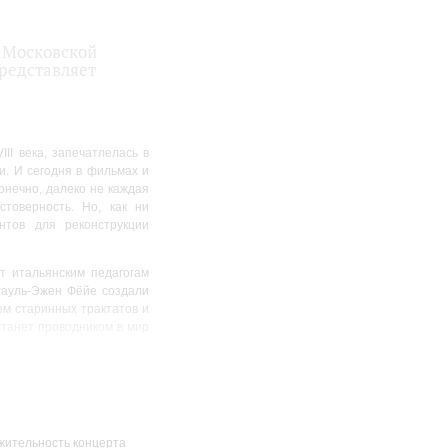
а Московской
представляет
II века, запечатлелась в
и. И сегодня в фильмах и
онечно, далеко не каждая
товерность. Но, как ни
нтов для реконструкции
 итальянским педагогам
 Рауль-Эжен Фёйе создали
ем старинных трактатов и
танет проводником в мир
ожных сольных номеров и
своить ряд движений и их
учаемых танцев на основе
ительность концерта