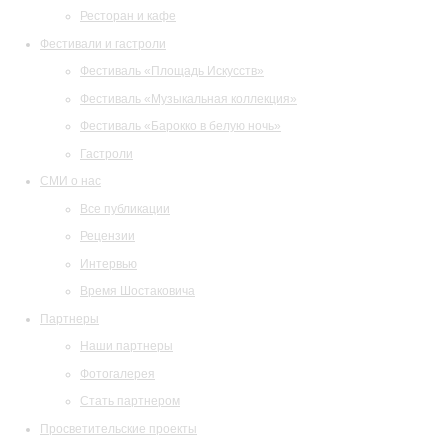
Ресторан и кафе
Фестивали и гастроли
Фестиваль «Площадь Искусств»
Фестиваль «Музыкальная коллекция»
Фестиваль «Барокко в белую ночь»
Гастроли
СМИ о нас
Все публикации
Рецензии
Интервью
Время Шостаковича
Партнеры
Наши партнеры
Фотогалерея
Стать партнером
Просветительские проекты