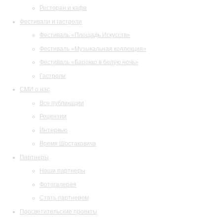
Ресторан и кафе
Фестивали и гастроли
Фестиваль «Площадь Искусств»
Фестиваль «Музыкальная коллекция»
Фестиваль «Барокко в белую ночь»
Гастроли
СМИ о нас
Все публикации
Рецензии
Интервью
Время Шостаковича
Партнеры
Наши партнеры
Фотогалерея
Стать партнером
Просветительские проекты