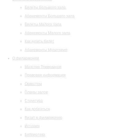
Билеты Большого зала
Абонементы Большого зала
Билеты Малого зала
Абонементы Малого зала
Как купить билет
Абонементы Музитория
О филармонии
Маэстро Темирканов
Правовая информация
Оркестры
Планы залов
Структура
Как добраться
Визит в филармонию
История
Библиотека