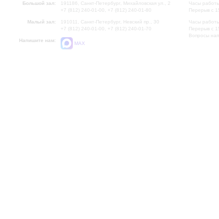
Большой зал:
191186, Санкт-Петербург, Михайловская ул., 2
Часы работы
+7 (812) 240-01-00, +7 (812) 240-01-80
Перерыв с 1
Малый зал:
191011, Санкт-Петербург, Невский пр., 30
Часы работы
+7 (812) 240-01-00, +7 (812) 240-01-70
Перерыв с 1
Вопросы на
Напишите нам:
MAX