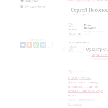
Фестиваль «Барокко в белую
Малый зал
QR-код события
Сергей Насоно
траверс-флейта
Роман
Насонов
вступительное
слово
Поделиться:
Оркестр ФС
Марина Кат
художествен
Пресса:
В Петербургской
филармонии проходит I
фестиваль старинной
музыки «Барокко в белую
ночь»
Санкт-Петербургские
Ведомости