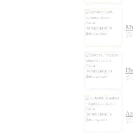
Ми
скри
Пете
Ни
клар
Пете
Ан
мари
Пете