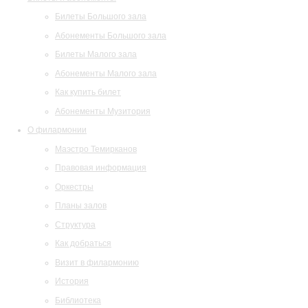
Билеты Большого зала
Абонементы Большого зала
Билеты Малого зала
Абонементы Малого зала
Как купить билет
Абонементы Музитория
О филармонии
Маэстро Темирканов
Правовая информация
Оркестры
Планы залов
Структура
Как добраться
Визит в филармонию
История
Библиотека