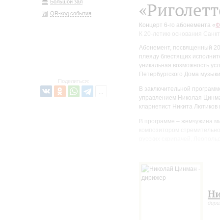
Большой зал
«Риголетт
QR-код события
Концерт 6-го абонемента «
Ф
К 20-летию основания Санкт
Абонемент, посвященный 20
плеяду блестящих исполнит
уникальная возможность ус
Петербургского Дома музыки
Поделиться:
В заключительной программ
управлением Николая Цинма
кларнетист Никита Лютиков 
В программе – жемчужина м
композитором стремительно 
русских скрипачей, Леополь
партитуру, раскритиковал со
позже, как и в истории с Ф
Леопольд Ауэр стал выдающи
скрипичной школы, он такж
В этот вечер также прозвуч
Ни
оркестром, созданная компо
дир
Концерт для маримбы с орк
Страсбургской консерватор