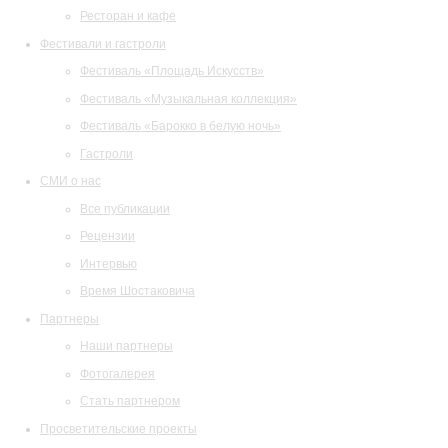
Ресторан и кафе
Фестивали и гастроли
Фестиваль «Площадь Искусств»
Фестиваль «Музыкальная коллекция»
Фестиваль «Барокко в белую ночь»
Гастроли
СМИ о нас
Все публикации
Рецензии
Интервью
Время Шостаковича
Партнеры
Наши партнеры
Фотогалерея
Стать партнером
Просветительские проекты