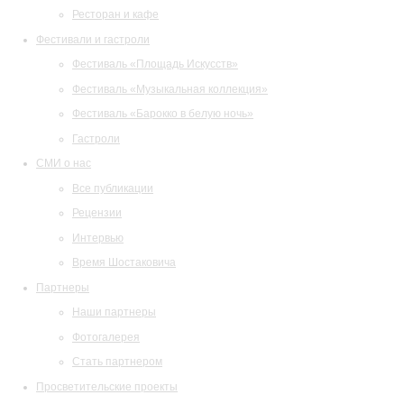
Ресторан и кафе
Фестивали и гастроли
Фестиваль «Площадь Искусств»
Фестиваль «Музыкальная коллекция»
Фестиваль «Барокко в белую ночь»
Гастроли
СМИ о нас
Все публикации
Рецензии
Интервью
Время Шостаковича
Партнеры
Наши партнеры
Фотогалерея
Стать партнером
Просветительские проекты