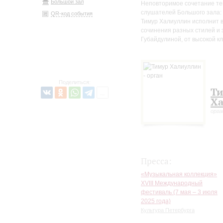
Большой зал
Неповторимое сочетание тем
слушателей Большого зала: 
QR-код события
Тимур Халиуллин исполнит 
сочинения разных стилей и 
Губайдулиной, от высокой к
Поделиться:
Т
Ха
орга
Пресса:
«Музыкальная коллекция»
XVIII Международный
фестиваль (7 мая – 3 июля
2025 года)
Культура Петербурга