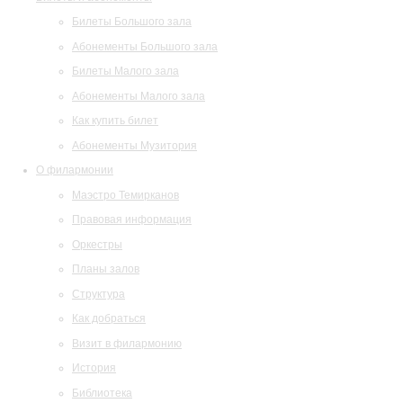
Билеты Большого зала
Абонементы Большого зала
Билеты Малого зала
Абонементы Малого зала
Как купить билет
Абонементы Музитория
О филармонии
Маэстро Темирканов
Правовая информация
Оркестры
Планы залов
Структура
Как добраться
Визит в филармонию
История
Библиотека