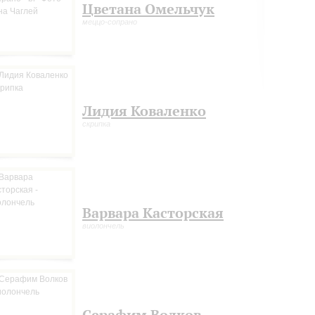
Цветана Омельчук
меццо-сопрано
Лидия Коваленко
скрипка
Варвара Касторская
виолончель