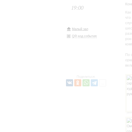
Кон
19:00
Как
что
слу
шес
Малый зал
раз
QR-код события
рок
ком
По 
орк
вел
Поделиться: