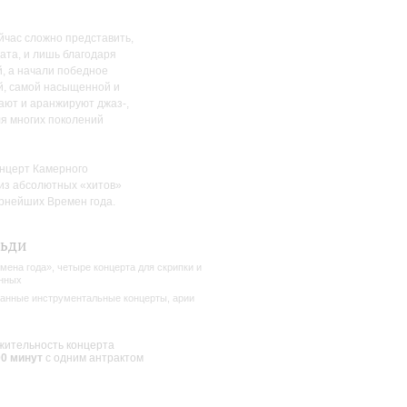
йчас сложно представить,
ата, и лишь благодаря
, а начали победное
й, самой насыщенной и
ают и аранжируют джаз-,
ля многих поколений
Концерт Камерного
 из абсолютных «хитов»
ярнейших Времен года.
льди
мена года», четыре концерта для скрипки и
нных
анные инструментальные концерты, арии
ительность концерта
00 минут
с одним антрактом