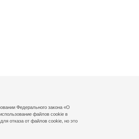
новании Федерального закона «О
использование файлов cookie в
для отказа от файлов cookie, но это
© 2000—2026
«Санкт-Петербургская
филармония им. Д.Д.Шостаковича»