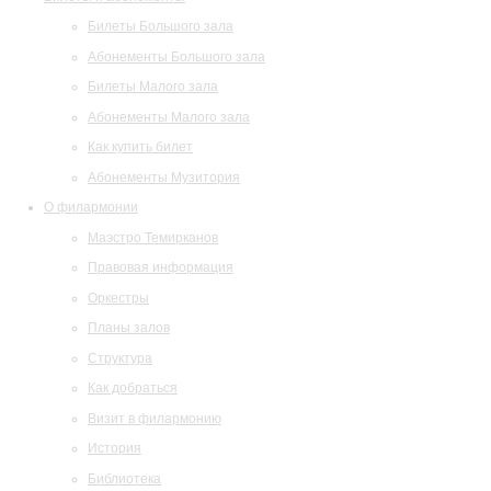
Билеты Большого зала
Абонементы Большого зала
Билеты Малого зала
Абонементы Малого зала
Как купить билет
Абонементы Музитория
О филармонии
Маэстро Темирканов
Правовая информация
Оркестры
Планы залов
Структура
Как добраться
Визит в филармонию
История
Библиотека