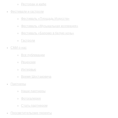
Ресторан и кафе
Фестивали и гастроли
Фестиваль «Площадь Искусств»
Фестиваль «Музыкальная коллекция»
Фестиваль «Барокко в белую ночь»
Гастроли
СМИ о нас
Все публикации
Рецензии
Интервью
Время Шостаковича
Партнеры
Наши партнеры
Фотогалерея
Стать партнером
Просветительские проекты