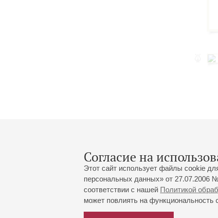
Согласие на использов
Этот сайт использует файлы cookie дл
персональных данных» от 27.07.2006 №
соответствии с нашей
Политикой обра
может повлиять на функциональность са
Большой зал:
191186, Санкт-Петербург, Миха
+7 (812) 240-01-00, +7 (812) 24