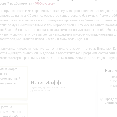
церт 7-го абонемента «
PRO музыка
»
 говорил великий И.Ф. Стравинский, «Вся музыка произошла из Вивальди». Се
 вплоть до начала ХХ века человечество существовало без музыки Рыжего абб
чайности его шедевры не просто получили признание публики и исполнителей
твие по лучшим концертным залам мировой сцены. Его музыка живет, пожалу
нообразной жизнью – ее исполняют академические музыканты, ее обрабатыв
– и поп-исполнители, она является неиссякаемым источником вдохновения д
позиторов, музыкантов-исполнителей и любителей музыки.
статистике, каждое мгновение где-то на планете звучит что-то из Вивальди. 
естра «Дивертисмент» лишь дополнит эту статистику. Программа составлена
икого Мастера в различных жанрах: от «высокого» Кончерто Гроссо до попул
Вива
«Вре
стру
Илья Иофф
Избр
скрипка, художественный
руководитель
Продолж
2 часа 