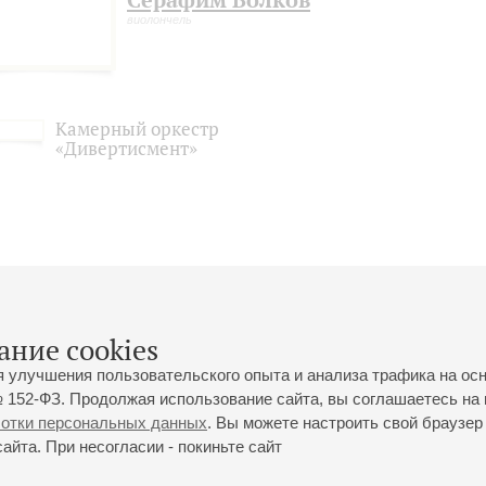
Серафим Волков
виолончель
Камерный оркестр
«Дивертисмент»
ание cookies
я улучшения пользовательского опыта и анализа трафика на ос
 152-ФЗ. Продолжая использование сайта, вы соглашаетесь на 
ботки персональных данных
. Вы можете настроить свой браузер 
йта. При несогласии - покиньте сайт
йловская ул., 2
Часы работы кассы Большого зала: с 11:00 до 20:30
0-01-80
Перерыв с 15:00 до 16:00