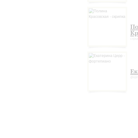
П
Кр
скри
Ек
фор