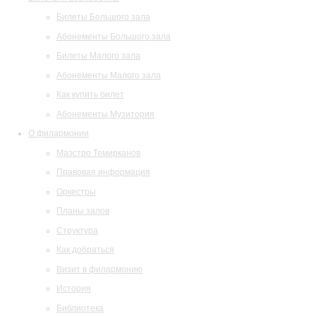
Билеты Большого зала
Абонементы Большого зала
Билеты Малого зала
Абонементы Малого зала
Как купить билет
Абонементы Музитория
О филармонии
Маэстро Темирканов
Правовая информация
Оркестры
Планы залов
Структура
Как добраться
Визит в филармонию
История
Библиотека