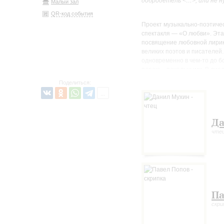
добродетель <…>, или не н
Малый зал
QR-код события
Проект музыкально-поэтиче
спектакля — «О любви». Эта
посвящение любовной лирике
великих поэтов и писателей
одновременно в чем-то до 
порою – печальными. В диал
самом трепетном и нежном ч
Поделиться:
В программе — стихотворения
Л. Борхеса, Д. Воденникова, 
П. Целана и К. Паустовского
Да
И. Брамса, Э. Элгара, Ф. Кр
чте
специально написанные для
импровизации.
Па
скри