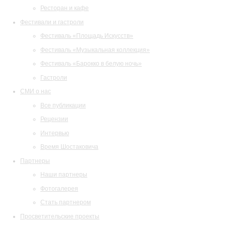
Ресторан и кафе
Фестивали и гастроли
Фестиваль «Площадь Искусств»
Фестиваль «Музыкальная коллекция»
Фестиваль «Барокко в белую ночь»
Гастроли
СМИ о нас
Все публикации
Рецензии
Интервью
Время Шостаковича
Партнеры
Наши партнеры
Фотогалерея
Стать партнером
Просветительские проекты