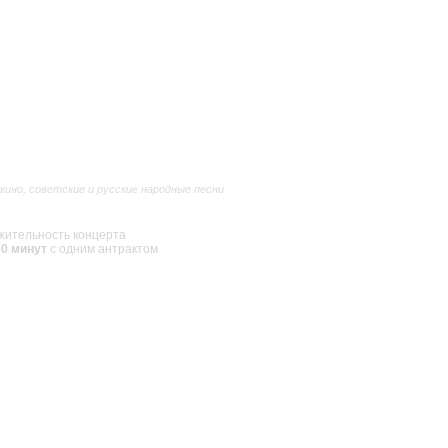
кино, советские и русские народные песни
ительность концерта
00 минут
с одним антрактом