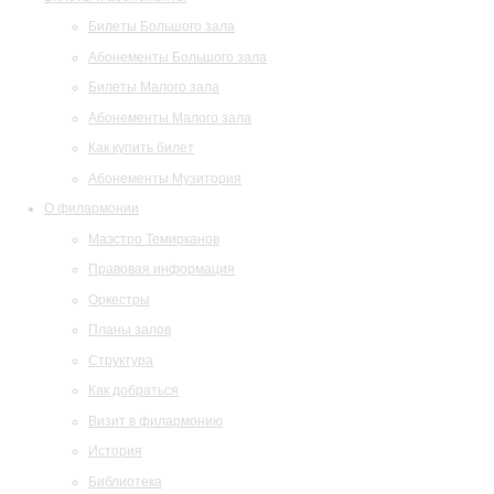
Билеты Большого зала
Абонементы Большого зала
Билеты Малого зала
Абонементы Малого зала
Как купить билет
Абонементы Музитория
О филармонии
Маэстро Темирканов
Правовая информация
Оркестры
Планы залов
Структура
Как добраться
Визит в филармонию
История
Библиотека