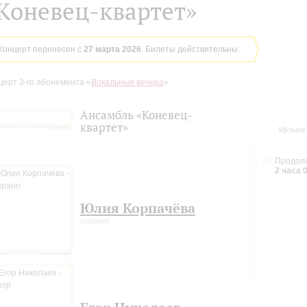
Коневец-квартет»
Концерт перенесен с
27 марта 2026
. Билеты действительны.
церт 3-го абонемента «
Вокальные вечера
»
Ансамбль «Коневец-
квартет»
Музыка 
Продолж
2 часа 
Юлия Корпачёва
сопрано