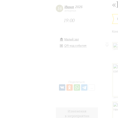
«
Июня
2026
16
вторник
19:00
Кон
Малый зал
QR-код события
Поделиться:
Изменения
в мероприятии