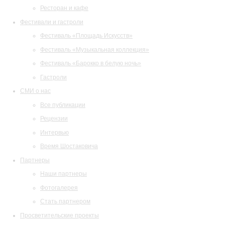
Ресторан и кафе
Фестивали и гастроли
Фестиваль «Площадь Искусств»
Фестиваль «Музыкальная коллекция»
Фестиваль «Барокко в белую ночь»
Гастроли
СМИ о нас
Все публикации
Рецензии
Интервью
Время Шостаковича
Партнеры
Наши партнеры
Фотогалерея
Стать партнером
Просветительские проекты