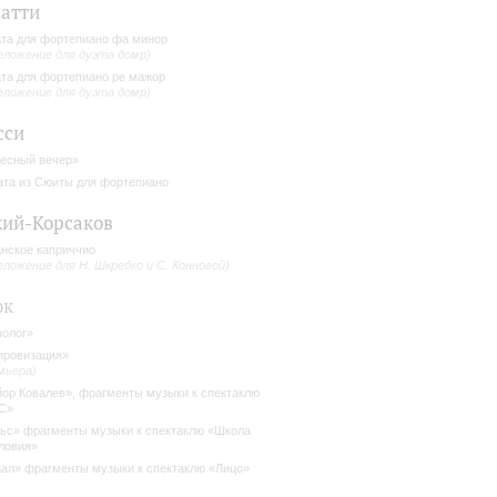
атти
та для фортепиано фа минор
еложение для дуэта домр)
та для фортепиано ре мажор
еложение для дуэта домр)
сси
есный вечер»
ата из Сюиты для фортепиано
ий-Корсаков
нское каприччио
еложение для Н. Шкребко и С. Конновой)
юк
олог»
ровизация»
мьера)
ор Ковалев», фрагменты музыки к спектаклю
С»
ьс» фрагменты музыки к спектаклю «Школа
ловия»
ал» фрагменты музыки к спектаклю «Лицо»