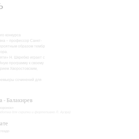
ь
го конкурса
вна – профессор Санкт-
вероятным образом тембр
тора.
ти» Н. Шкребко играет с
йную программу к своему
трием Хворостовским,
премьеры сочинений для
а - Балакирев
воронок»
аботка для скрипки и фортепиано Л. Ауэра)
ате
теадо