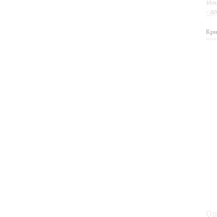
Кри
вока
Ор