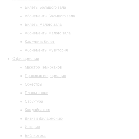
Билеты Большого зала
Абонементы Большого зала
Билеты Малого зала
Абонементы Малого зала
Как купить билет
Абонементы Музитория
О филармонии
Маэстро Темирканов
Правовая информация
Оркестры
Планы залов
Структура
Как добраться
Визит в филармонию
История
Библиотека