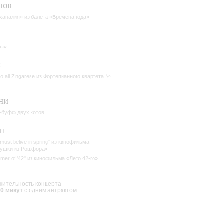
нов
ханалия» из балета «Времена года»
о
сы»
с
o all Zingarese из Фортепианного квартета №
ни
-буфф двух котов
н
 must belive in spring" из кинофильма
ушки из Рошфора»
mer of '42" из кинофильма «Лето 42-го»
ительность концерта
00 минут
с одним антрактом