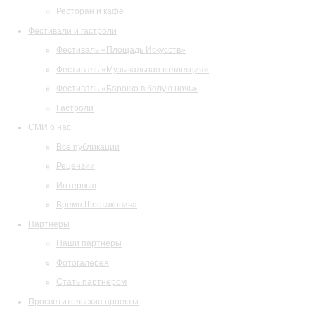
Ресторан и кафе
Фестивали и гастроли
Фестиваль «Площадь Искусств»
Фестиваль «Музыкальная коллекция»
Фестиваль «Барокко в белую ночь»
Гастроли
СМИ о нас
Все публикации
Рецензии
Интервью
Время Шостаковича
Партнеры
Наши партнеры
Фотогалерея
Стать партнером
Просветительские проекты