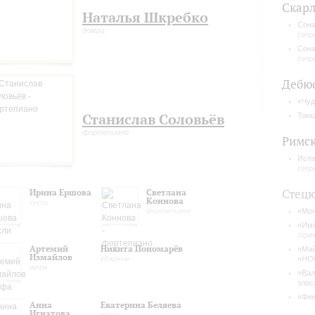
Скарл
Наталья Шкребко
Сона
домра
(пер
Сона
(пер
Дебю
«Чуд
Станислав Соловьёв
Токк
фортепиано
Римск
Испа
(пер
Стец
Ирина Ершова
Светлана
Коннова
гусли
фортепиано
«Мон
«Имп
(пре
Артемий
Никита Пономарёв
«Май
Измайлов
ударные
«НО
арфа
«Вал
злос
«Фин
Анна
Екатерина Беляева
Игнатова
вокал