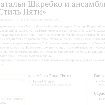
аталья Шкребко и ансамбл
Стиль Пяти»
ограмма «Со Стилем по жизни!»
луженная артистка России Наталья Шкребко и лауреат Гран-при Всероссийско
ербургский ансамбль «Стиль Пяти» отмечают свои юбилеи. Наталья Николае
ербургской консерватории, подготовила юбилейную программу, в которой не
ры соединяется со звучанием арфы, маримбы, гуслей, рояля, баяна, синтеза
грамма концерта называется «Со Стилем по жизни!» неслучайно. В «Стиле Пя
ования коллектива. Во втором отделении концерта ансамбль исполнит юбиле
летию. Коллектив многие годы сотрудничал с народным артистом России Дми
тупая с ним на лучших мировых сценах.
рограмме – популярная классика в необычных аранжировках, музыка к кино, 
ры.
Ансамбль «Стиль Пяти»
Глинк
Евгений Стецюк
«Жа
(обр
художественный руководитель
Сарас
Цапа