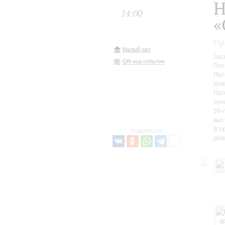
Н
14:00
«
Пр
Малый зал
Зас
QR-код события
Пет
Пет
дом
Про
осн
30-
выс
В п
Поделиться:
дом