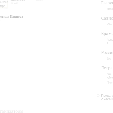
Глазу
домра
«Вак
стина Иванова
Сави
л
«Ча
Брам
Rond
1
Росси
Дуэт
Легра
"You
«Дев
"Sum
Продолж
2 часа 
ганизаторы