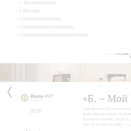
Творческие встречи
Выставки
Издания филармонии
Образовательные программы
Инклюзивные и специальные проекты
«Б. – Мой
Марта
2025
11
вторник
«Как просто Он берет любо
19:00
Куда? Мы не хотим об этом
И хочется вопить, когда до
что Он не где-то там...— у