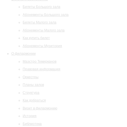
Билеты Большого зала
Абонементы Большого зала
Билеты Малого зала
Абонементы Малого зала
Как купить билет
Абонементы Музитория
О филармонии
Маэстро Темирканов
Правовая информация
Оркестры
Планы залов
Структура
Как добраться
Визит в филармонию
История
Библиотека