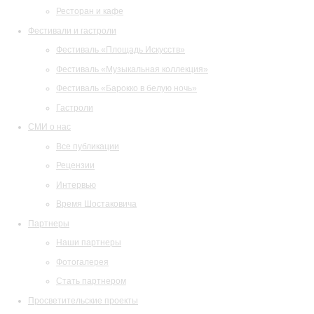
Ресторан и кафе
Фестивали и гастроли
Фестиваль «Площадь Искусств»
Фестиваль «Музыкальная коллекция»
Фестиваль «Барокко в белую ночь»
Гастроли
СМИ о нас
Все публикации
Рецензии
Интервью
Время Шостаковича
Партнеры
Наши партнеры
Фотогалерея
Стать партнером
Просветительские проекты