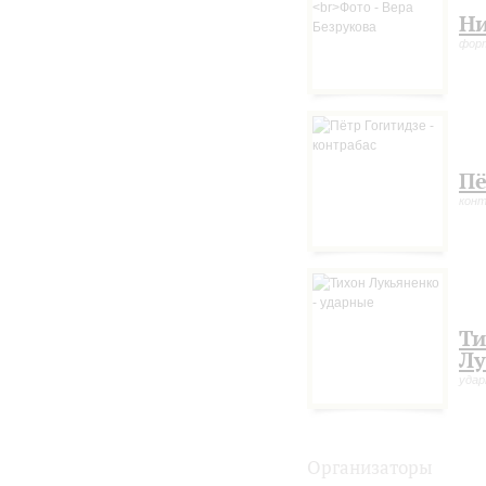
Ни
фор
Пё
конт
Ти
Лу
уда
Организаторы