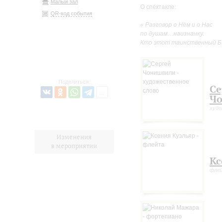
Малый зал
О спектакле:
QR-код события
« Разговор о Нём и о Нас
по душам…наизнанку.
Кто этот таинственный Б.
Поделиться:
Се
Ч
худо
Изменения
в мероприятии
Кс
фле