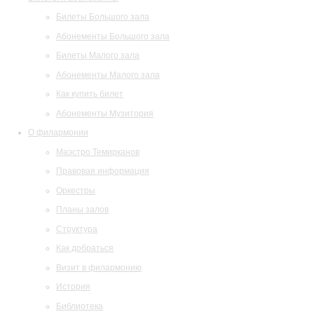
Билеты Большого зала
Абонементы Большого зала
Билеты Малого зала
Абонементы Малого зала
Как купить билет
Абонементы Музитория
О филармонии
Маэстро Темирканов
Правовая информация
Оркестры
Планы залов
Структура
Как добраться
Визит в филармонию
История
Библиотека