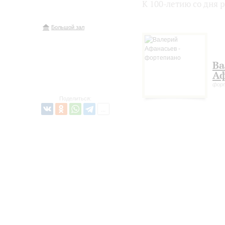
К 100-летию со дня
Большой зал
Ва
Аф
форт
Поделиться: