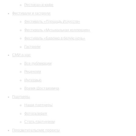
Ресторан и кафе
Фестивали и гастроли
Фестиваль «Площадь Искусств»
Фестиваль «Музыкальная коллекция»
Фестиваль «Барокко в белую ночь»
Гастроли
СМИ о нас
Все публикации
Рецензии
Интервью
Время Шостаковича
Партнеры
Наши партнеры
Фотогалерея
Стать партнером
Просветительские проекты