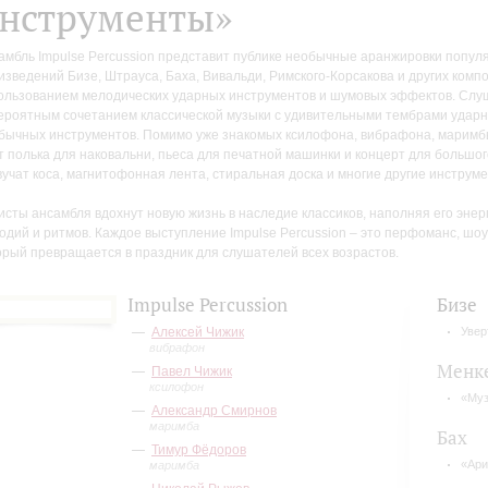
нструменты»
амбль Impulse Percussion представит публике необычные аранжировки попул
изведений Бизе, Штрауса, Баха, Вивальди, Римского-Корсакова и других комп
ользованием мелодических ударных инструментов и шумовых эффектов. Слу
ероятным сочетанием классической музыки с удивительными тембрами ударны
бычных инструментов. Помимо уже знакомых ксилофона, вибрафона, маримбы,
т полька для наковальни, пьеса для печатной машинки и концерт для большог
вучат коса, магнитофонная лента, стиральная доска и многие другие инструм
исты ансамбля вдохнут новую жизнь в наследие классиков, наполняя его эне
одий и ритмов. Каждое выступление Impulse Percussion – это перфоманс, шоу
орый превращается в праздник для слушателей всех возрастов.
Impulse Percussion
Бизе
Алексей Чижик
Увер
вибрафон
Менк
Павел Чижик
ксилофон
«Муз
Александр Смирнов
маримба
Бах
Тимур Фёдоров
«Ари
маримба