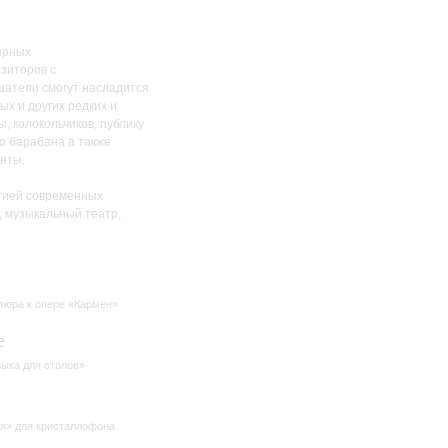
ярных
озиторов с
шатели смогут насладится
х и других редких и
 колокольчиков, публику
о барабана а также
енты.
ргией современных
, музыкальный театр,
тюра к опере «Кармен»
е
ыка для столов»
я» для кристаллофона