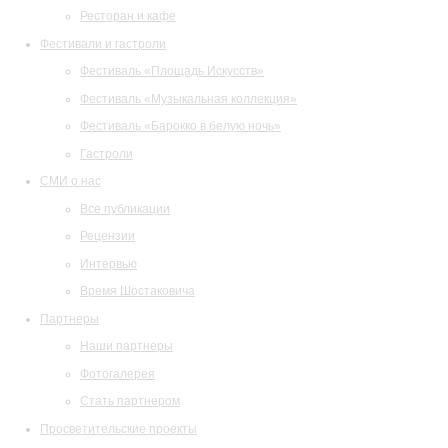
Ресторан и кафе
Фестивали и гастроли
Фестиваль «Площадь Искусств»
Фестиваль «Музыкальная коллекция»
Фестиваль «Барокко в белую ночь»
Гастроли
СМИ о нас
Все публикации
Рецензии
Интервью
Время Шостаковича
Партнеры
Наши партнеры
Фотогалерея
Стать партнером
Просветительские проекты