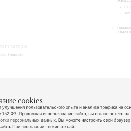
Анде
«Пье
Поль
Продолж
2 часа 
ганизаторы
pulse Percussion
ание cookies
я улучшения пользовательского опыта и анализа трафика на ос
 152-ФЗ. Продолжая использование сайта, вы соглашаетесь на 
ботки персональных данных
. Вы можете настроить свой браузер 
йта. При несогласии - покиньте сайт