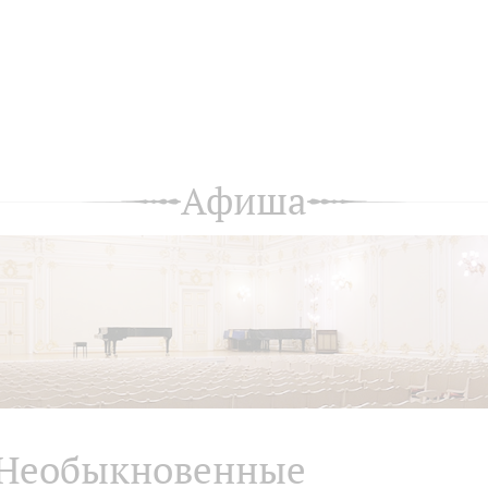
Афиша
Необыкновенные