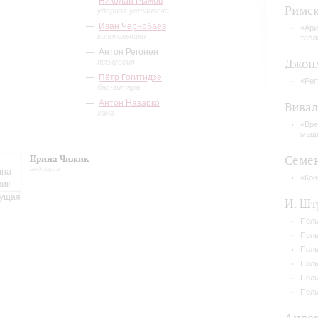
Николай Рыжов
Римск
ударная установка
Иван Чернобаев
«Ари
колокольчики
табл
Антон Регонен
Джоп
перкуссия
Пётр Гогитидзе
«Рег
бас-гитара
Антон Назарко
Вива
ханг
«Вре
маши
Семе
Ирина Чижик
ведущая
«Кон
И. Шт
Поль
Поль
Поль
Поль
Поль
Поль