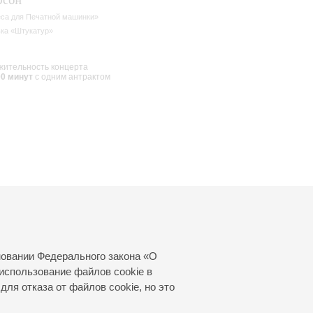
рсон
са для Печатной машинки»
ка «Штукатур»
ительность концерта
00 минут
с одним антрактом
новании Федерального закона «О
использование файлов cookie в
для отказа от файлов cookie, но это