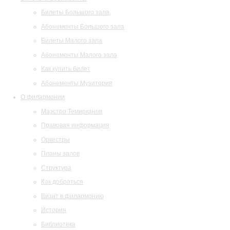
Билеты Большого зала
Абонементы Большого зала
Билеты Малого зала
Абонементы Малого зала
Как купить билет
Абонементы Музитория
О филармонии
Маэстро Темирканов
Правовая информация
Оркестры
Планы залов
Структура
Как добраться
Визит в филармонию
История
Библиотека