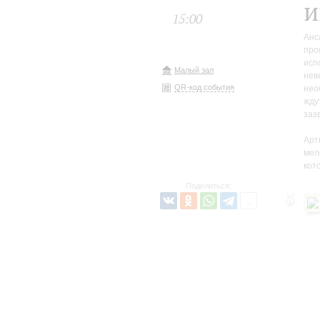
и
15:00
Анс
про
исп
Малый зал
нев
QR-код события
нео
жду
заз
Арт
мел
кот
Поделиться: