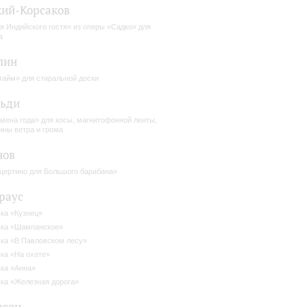
ий-Корсаков
я Индийского гостя» из оперы «Садко» для
а
лин
тайм» для стиральной доски
льди
мена года» для косы, магнитофонной ленты,
ны ветра и грома
нов
цертино для Большого барабана»
раус
ка «Кузнец»
ка «Шампанское»
ка «В Павловском лесу»
ка «На охоте»
ка «Анна»
ка «Железная дорога»