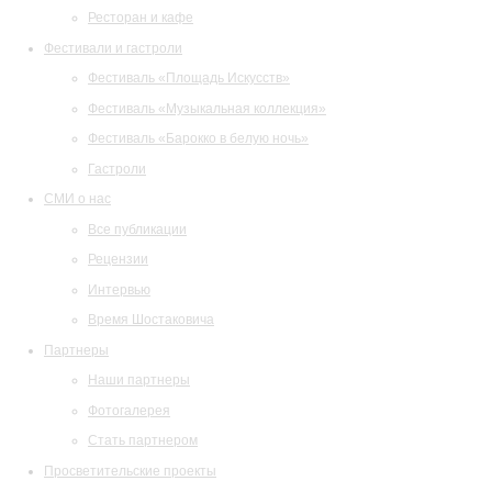
Ресторан и кафе
Фестивали и гастроли
Фестиваль «Площадь Искусств»
Фестиваль «Музыкальная коллекция»
Фестиваль «Барокко в белую ночь»
Гастроли
СМИ о нас
Все публикации
Рецензии
Интервью
Время Шостаковича
Партнеры
Наши партнеры
Фотогалерея
Стать партнером
Просветительские проекты