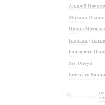
Андрей Иванов
контрабас
Михаил Ивано
фортепиано
Ирина Матаева
сопрано
Георгий Долго
басовая флейта
Елизавета Пан
орган
Ян Юйтун
гучжэн
Буттулга Ванч
морин-хуур, горловое пение
Ор
ин
«Т