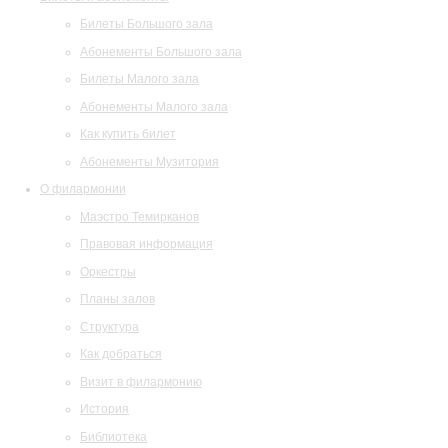
Билеты Большого зала
Абонементы Большого зала
Билеты Малого зала
Абонементы Малого зала
Как купить билет
Абонементы Музитория
О филармонии
Маэстро Темирканов
Правовая информация
Оркестры
Планы залов
Структура
Как добраться
Визит в филармонию
История
Библиотека