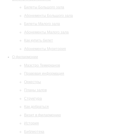
Билеты Большого зала
Абонементы Большого зала
Билеты Малого зала
Абонементы Малого зала
Как купить билет
Абонементы Музитория
О филармонии
Маэстро Темирканов
Правовая информация
Оркестры
Планы залов
Структура
Как добраться
Визит в филармонию
История
Библиотека