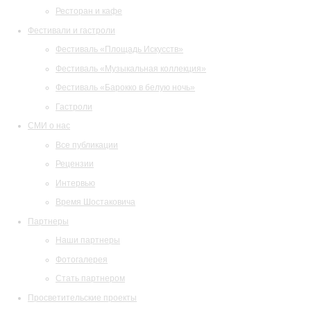
Ресторан и кафе
Фестивали и гастроли
Фестиваль «Площадь Искусств»
Фестиваль «Музыкальная коллекция»
Фестиваль «Барокко в белую ночь»
Гастроли
СМИ о нас
Все публикации
Рецензии
Интервью
Время Шостаковича
Партнеры
Наши партнеры
Фотогалерея
Стать партнером
Просветительские проекты