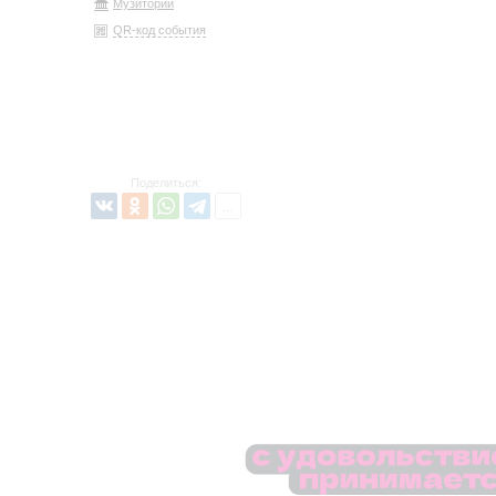
Музиторий
QR-код события
Поделиться: