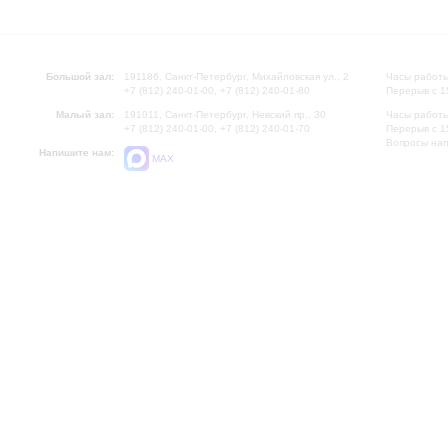
Большой зал:
191186, Санкт-Петербург, Михайловская ул., 2
Часы работы
+7 (812) 240-01-00, +7 (812) 240-01-80
Перерыв с 1
Малый зал:
191011, Санкт-Петербург, Невский пр., 30
Часы работы
+7 (812) 240-01-00, +7 (812) 240-01-70
Перерыв с 1
Вопросы на
Напишите нам:
MAX