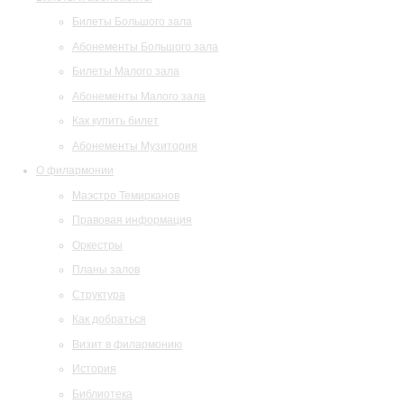
Билеты Большого зала
Абонементы Большого зала
Билеты Малого зала
Абонементы Малого зала
Как купить билет
Абонементы Музитория
О филармонии
Маэстро Темирканов
Правовая информация
Оркестры
Планы залов
Структура
Как добраться
Визит в филармонию
История
Библиотека