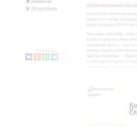
Большой зал
XVII Международный фестив
QR-код события
Константин Райкин возвраща
сукин сын!»: вечер, вошедш
будет посвящен 225-летию 
Премьера спектакля, также 
в лучшем смысле слова потр
половиной часов — труд тит
живому под конец выступлен
Поделиться:
газеты «Культура», – Прогр
потребовало от присутствую
отключились — осталось еди
Моноспектакли Константина 
«Сатирикон», лауреата пре
Петербургской филармонии п
с ходом времени меняется – 
индивидуальности, эмоциона
Ко
о том, что волнует сегодня.
Ра