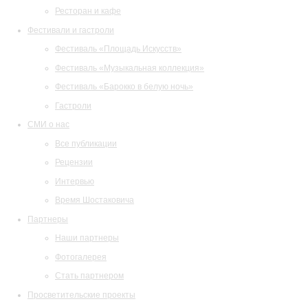
Ресторан и кафе
Фестивали и гастроли
Фестиваль «Площадь Искусств»
Фестиваль «Музыкальная коллекция»
Фестиваль «Барокко в белую ночь»
Гастроли
СМИ о нас
Все публикации
Рецензии
Интервью
Время Шостаковича
Партнеры
Наши партнеры
Фотогалерея
Стать партнером
Просветительские проекты