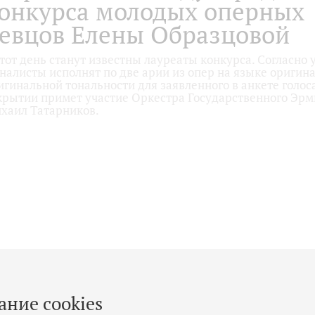
онкурса молодых оперных
евцов Елены Образцовой
этот день станут известны лауреаты конкурса. Согласно 
налисты исполнят по две арии из опер на языке оригинал
игинальной тональности для заявленного в анкете голос
крытии примет участие Оркестра Государственного Эрм
хаил Татарников.
ание cookies