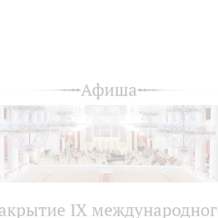
Афиша
акрытие IX международног