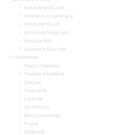
Билеты Большого зала
Абонементы Большого зала
Билеты Малого зала
Абонементы Малого зала
Как купить билет
Абонементы Музитория
О филармонии
Маэстро Темирканов
Правовая информация
Оркестры
Планы залов
Структура
Как добраться
Визит в филармонию
История
Библиотека