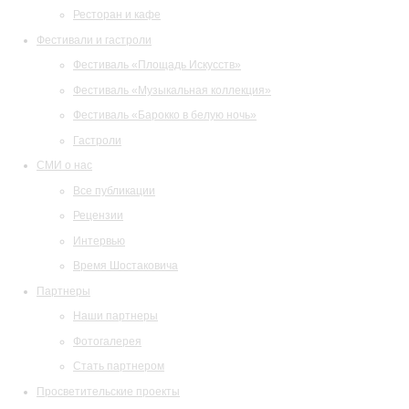
Ресторан и кафе
Фестивали и гастроли
Фестиваль «Площадь Искусств»
Фестиваль «Музыкальная коллекция»
Фестиваль «Барокко в белую ночь»
Гастроли
СМИ о нас
Все публикации
Рецензии
Интервью
Время Шостаковича
Партнеры
Наши партнеры
Фотогалерея
Стать партнером
Просветительские проекты