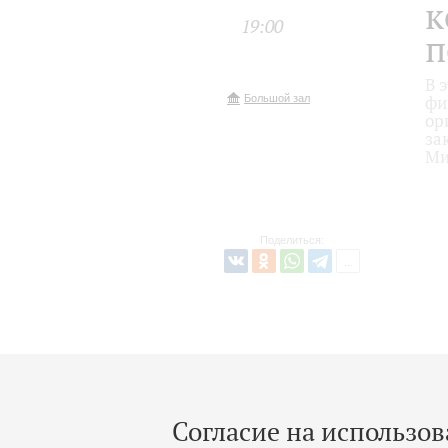
к
19:00
п
В 
Большой зал
фи
ор
за
Ми
Поделиться:
Согласие на использов