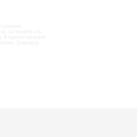
условиям,
а, на память и в
а. В торжественном
итажа. Дирижер –