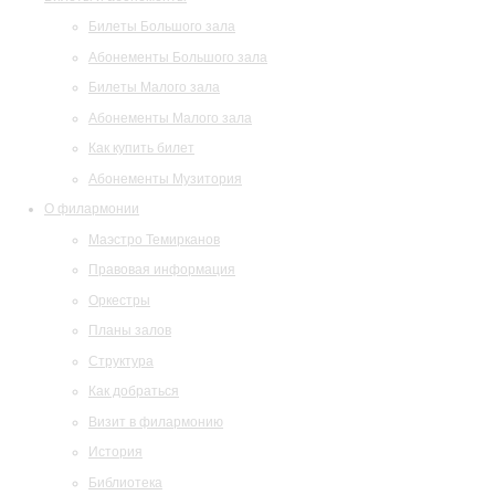
Билеты Большого зала
Абонементы Большого зала
Билеты Малого зала
Абонементы Малого зала
Как купить билет
Абонементы Музитория
О филармонии
Маэстро Темирканов
Правовая информация
Оркестры
Планы залов
Структура
Как добраться
Визит в филармонию
История
Библиотека