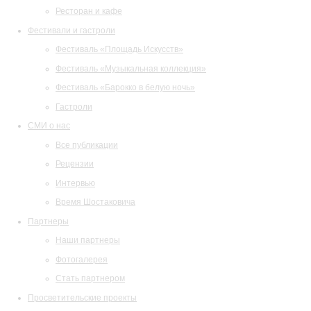
Ресторан и кафе
Фестивали и гастроли
Фестиваль «Площадь Искусств»
Фестиваль «Музыкальная коллекция»
Фестиваль «Барокко в белую ночь»
Гастроли
СМИ о нас
Все публикации
Рецензии
Интервью
Время Шостаковича
Партнеры
Наши партнеры
Фотогалерея
Стать партнером
Просветительские проекты