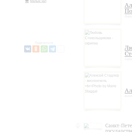
Малый зал
Ал
П
дир
Поделиться:
Л
Ст
скри
Ал
виол
Санкт-Пет
государст