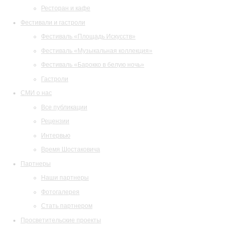
Ресторан и кафе
Фестивали и гастроли
Фестиваль «Площадь Искусств»
Фестиваль «Музыкальная коллекция»
Фестиваль «Барокко в белую ночь»
Гастроли
СМИ о нас
Все публикации
Рецензии
Интервью
Время Шостаковича
Партнеры
Наши партнеры
Фотогалерея
Стать партнером
Просветительские проекты