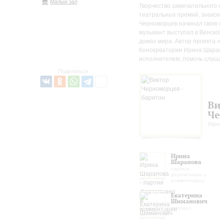
Малый зал
Творчество замечательного 
театральных премий, знаком
Черноморцев начинал свою к
музыкант выступал в Венско
домах мира. Автор проекта 
Консерватории Ирина Шарап
исполнителем, помочь слуш
Поделиться:
Ви
Че
бар
Ирина
Шарапова
партия
фортепиано и
комментарии
Екатерина
Шиманович
сопрано