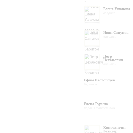
Елена Ушакова
сопрано
Иван Сапунов
баритон
Петр
Цеханович
баритон
Ефим Расторгуев
баритон
Елена Гурина
партия фортепиано
Константин
Зелигер