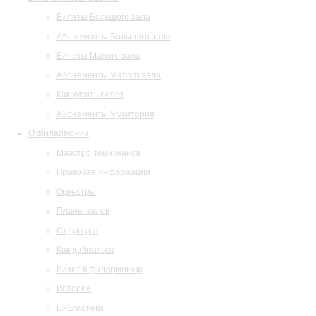
Билеты Большого зала
Абонементы Большого зала
Билеты Малого зала
Абонементы Малого зала
Как купить билет
Абонементы Музитория
О филармонии
Маэстро Темирканов
Правовая информация
Оркестры
Планы залов
Структура
Как добраться
Визит в филармонию
История
Библиотека