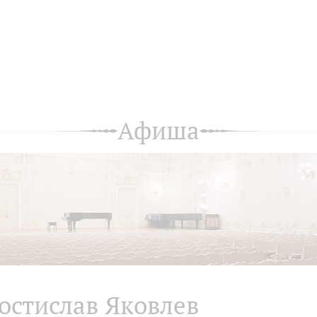
Афиша
остислав Яковлев