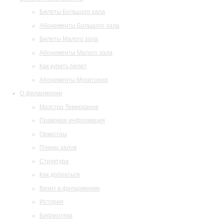
Билеты Большого зала
Абонементы Большого зала
Билеты Малого зала
Абонементы Малого зала
Как купить билет
Абонементы Музитория
О филармонии
Маэстро Темирканов
Правовая информация
Оркестры
Планы залов
Структура
Как добраться
Визит в филармонию
История
Библиотека