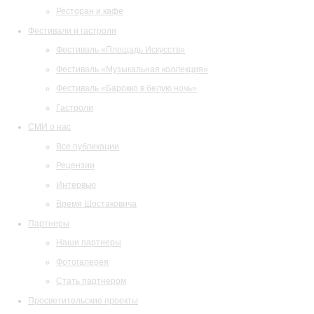
Ресторан и кафе
Фестивали и гастроли
Фестиваль «Площадь Искусств»
Фестиваль «Музыкальная коллекция»
Фестиваль «Барокко в белую ночь»
Гастроли
СМИ о нас
Все публикации
Рецензии
Интервью
Время Шостаковича
Партнеры
Наши партнеры
Фотогалерея
Стать партнером
Просветительские проекты