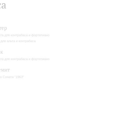
са
гер
та для контрабаса и фортепиано
 для альта и контрабаса
к
та для контрабаса и фортепиано
емит
о Соната "1963"