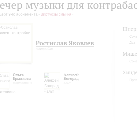
ечер музыки для контраба
церт 9-го абонемента «
Виртуозы смычка
»
Шпер
Сона
Ростислав Яковлев
Дуэт
контрабас
Мише
Сона
Хинд
Ольга
Алексей
Ермакова
Богорад
Прот
фортепиано
альт