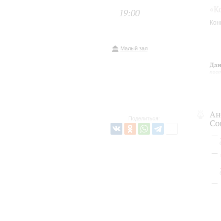
«К
19:00
Кон
Малый зал
Дан
пос
Ан
Поделиться:
Co