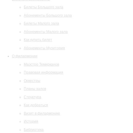
Билеты Большого зала
Абонементы Большого зала
Билеты Малого зала
Абонементы Малого зала
Как купить билет
Абонементы Музитория
О филармонии
Маэстро Темирканов
Правовая информация
Оркестры
Планы залов
Структура
Как добраться
Визит в филармонию
История
Библиотека