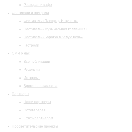
Ресторан и кафе
Фестивали и гастроли
Фестиваль «Площадь Искусств»
Фестиваль «Музыкальная коллекция»
Фестиваль «Барокко в белую ночь»
Гастроли
СМИ о нас
Все публикации
Рецензии
Интервью
Время Шостаковича
Партнеры
Наши партнеры
Фотогалерея
Стать партнером
Просветительские проекты