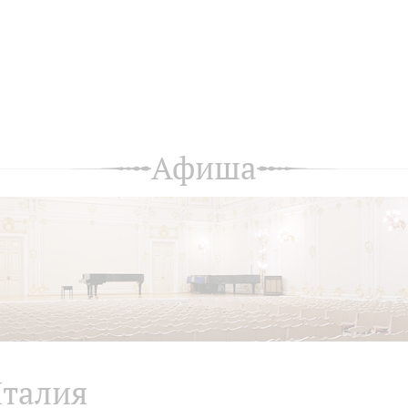
Афиша
талия