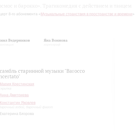
осмос и барокко». Трагикомедия с действием и танцем
церт 8-го абонемента «
Музыкальные странствия в пространстве и времени
»
иил Ведерников
Яна Воинова
тановщик
хореограф
самбль старинной музыки "Barocco
ncertato"
Мария Крестинская
скрипка
Анна Дмитриева
Константин Яковлев
барочный гобой, барочный фагот
Екатерина Бязрова